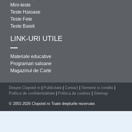
Mini-teste
Teste Haioase
Teste Fete
Teste Baieti
LINK-URI UTILE
Materiale educative
Programari saloane
Magazinul de Carte
Despre Clopotel.ro
|
Publicitate
|
Contact
|
Termenii si conditii
|
Politica de confidentialitate
|
Politica de cookies
|
Sitemap
© 2001-2026 Clopotel.ro Toate drepturile rezervate.