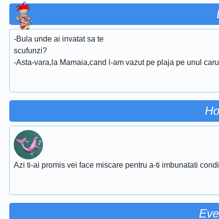
-Bula unde ai invatat sa te
scufunzi?
-Asta-vara,la Mamaia,cand l-am vazut pe plaja pe unul caruia
Ho
Azi ti-ai promis vei face miscare pentru a-ti imbunatati conditi
Eve