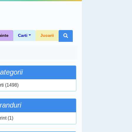
inte
Carti
Jucarii
ategorii
rti (1498)
randuri
int (1)