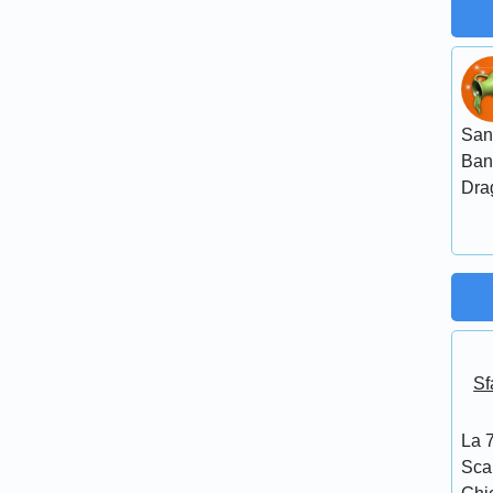
San
Ban
Dra
Sf
La 7
Scar