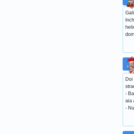
Gali
Inch
heli
domi
Doi 
stra
- Ba
aia
- Nu