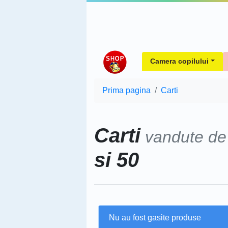
Camera copilului
Prima pagina
Carti
Carti
vandute d
si 50
Nu au fost gasite produse