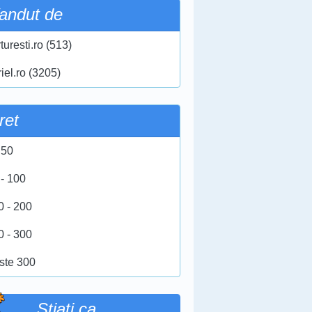
andut de
turesti.ro (513)
iel.ro (3205)
ret
 50
 - 100
0 - 200
0 - 300
ste 300
Stiati ca …