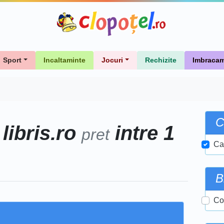
Sport
Incaltaminte
Jocuri
Rechizite
Imbracam
C
libris.ro
intre 1
e
pret
Ca
B
Cor