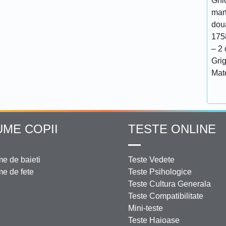
Ghi
mar
doua
175
– 2 
Grig
Mat
UME COPII
TESTE ONLINE
e de baieti
Teste Vedete
e de fete
Teste Psihologice
Teste Cultura Generala
Teste Compatibilitate
Mini-teste
Teste Haioase