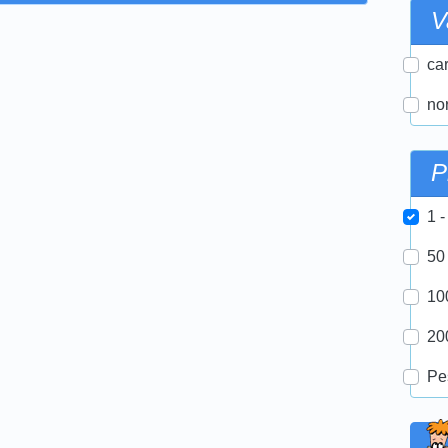
V
car
nor
P
1 -
50
10
20
Pe