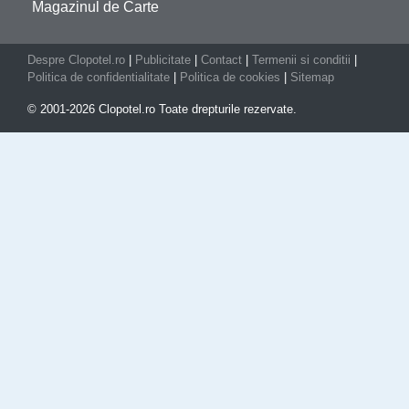
Magazinul de Carte
Despre Clopotel.ro
|
Publicitate
|
Contact
|
Termenii si conditii
|
Politica de confidentialitate
|
Politica de cookies
|
Sitemap
© 2001-2026 Clopotel.ro Toate drepturile rezervate.