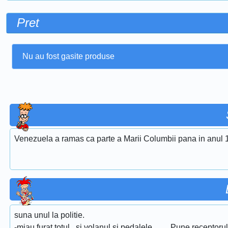
Pret
Nu au fost gasite produse
Venezuela a ramas ca parte a Marii Columbii pana in anul 
suna unul la politie.
-miau furat totul , si volanul si pedalele........ Pune receptorul