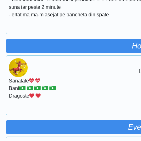
suna iar peste 2 minute
-iertatima ma-m asejat pe bancheta din spate
Ho
(
Sanatate
Bani
Dragoste
Eve