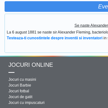
Eve
Se naste Alexander 
La 6 august 1881 se naste sir Alexander Fleming, bacteriolog
Testeaza-ti cunostintele despre inventii si inventatori
in
JOCURI ONLINE
Jocuri cu masini
Jocuri Barbie
Jocuri fotbal
Jocuri de gatit
Jocuri cu impuscaturi