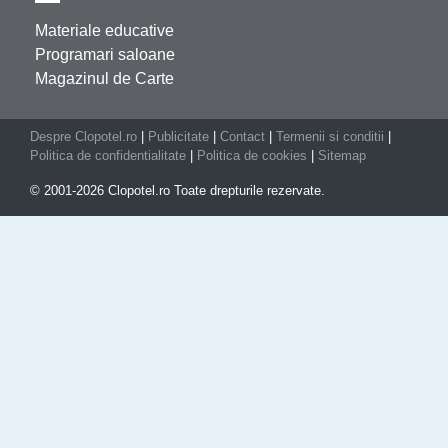
Materiale educative
Programari saloane
Magazinul de Carte
Despre Clopotel.ro
|
Publicitate
|
Contact
|
Termenii si conditii
|
Politica de confidentialitate
|
Politica de cookies
|
Sitemap
© 2001-2026 Clopotel.ro Toate drepturile rezervate.