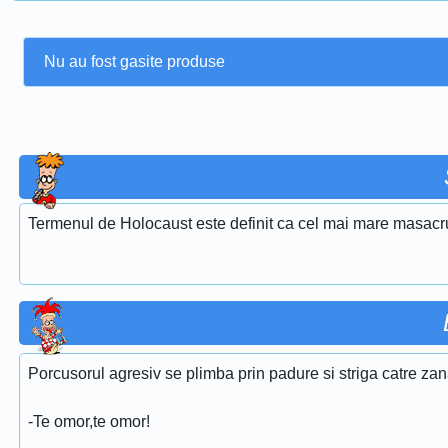
Nu au fost gasite produse
Termenul de Holocaust este definit ca cel mai mare masacru 
Porcusorul agresiv se plimba prin padure si striga catre za
-Te omor,te omor!