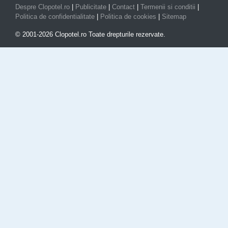
Despre Clopotel.ro
|
Publicitate
|
Contact
|
Termenii si conditii
|
Politica de confidentialitate
|
Politica de cookies
|
Sitemap
© 2001-2026 Clopotel.ro Toate drepturile rezervate.