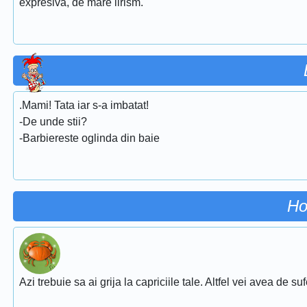
expresiva, de mare lirism.
.Mami! Tata iar s-a imbatat!
-De unde stii?
-Barbiereste oglinda din baie
Ho
Azi trebuie sa ai grija la capriciile tale. Altfel vei avea de su