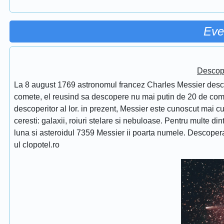
Eve
Descope
La 8 august 1769 astronomul francez Charles Messier desc
comete, el reusind sa descopere nu mai putin de 20 de comet
descoperitor al lor. in prezent, Messier este cunoscut mai 
ceresti: galaxii, roiuri stelare si nebuloase. Pentru multe di
luna si asteroidul 7359 Messier ii poarta numele. Descope
ul clopotel.ro