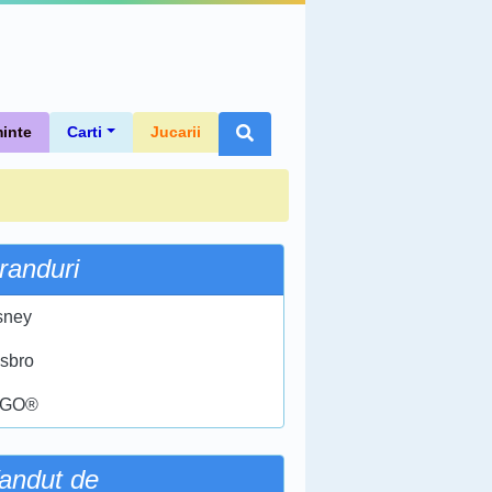
inte
Carti
Jucarii
randuri
sney
sbro
EGO®
andut de