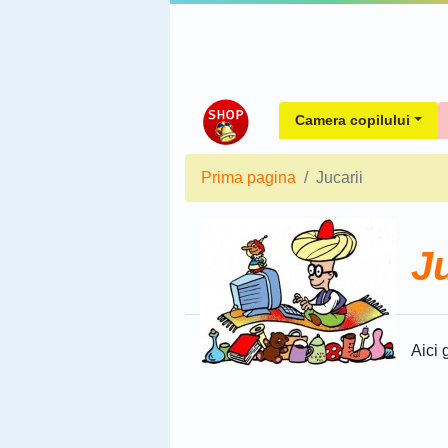
Camera copilului
Prima pagina
Jucarii
Ju
Aici 
Sorteaza dupa