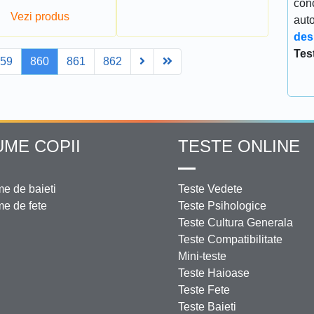
conc
Vezi produs
aut
des
Tes
Next
Last
859
860
861
862
UME COPII
TESTE ONLINE
e de baieti
Teste Vedete
e de fete
Teste Psihologice
Teste Cultura Generala
Teste Compatibilitate
Mini-teste
Teste Haioase
Teste Fete
Teste Baieti