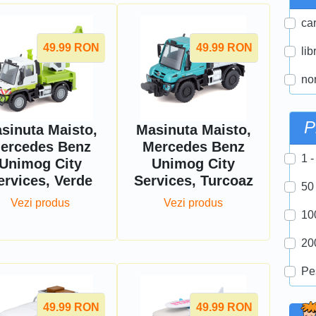
car
49.99
RON
49.99
RON
lib
nor
P
sinuta Maisto,
Masinuta Maisto,
ercedes Benz
Mercedes Benz
1 -
Unimog City
Unimog City
ervices, Verde
Services, Turcoaz
50
Vezi produs
Vezi produs
10
20
Pe
49.99
RON
49.99
RON