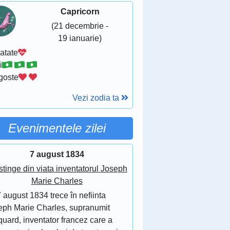
Capricorn
(21 decembrie -
19 ianuarie)
atate
i
goste
Vezi zodia ta
Evenimentele zilei
7 august 1834
stinge din viata inventatorul Joseph
Marie Charles
 august 1834 trece în nefiinta
eph Marie Charles, supranumit
uard, inventator francez care a