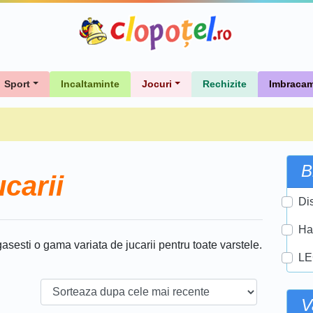
Sport
Incaltaminte
Jocuri
Rechizite
Imbracam
B
carii
Di
Ha
gasesti o gama variata de jucarii pentru toate varstele.
L
V