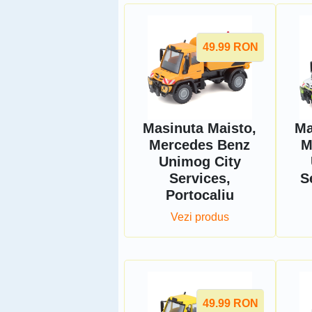
49.99
RON
Masinuta Maisto,
Ma
Mercedes Benz
M
Unimog City
Services,
S
Portocaliu
Vezi produs
49.99
RON