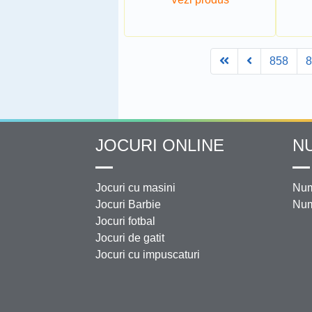
First
Prev
858
JOCURI ONLINE
N
Jocuri cu masini
Num
Jocuri Barbie
Num
Jocuri fotbal
Jocuri de gatit
Jocuri cu impuscaturi