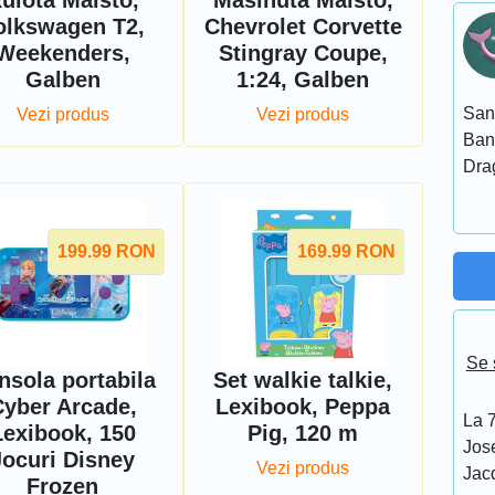
ulota Maisto,
Masinuta Maisto,
olkswagen T2,
Chevrolet Corvette
Weekenders,
Stingray Coupe,
Galben
1:24, Galben
San
Vezi produs
Vezi produs
Ban
Dra
199.99
RON
169.99
RON
Se 
nsola portabila
Set walkie talkie,
yber Arcade,
Lexibook, Peppa
La 7
Lexibook, 150
Pig, 120 m
Jos
Jocuri Disney
Vezi produs
Jacq
Frozen