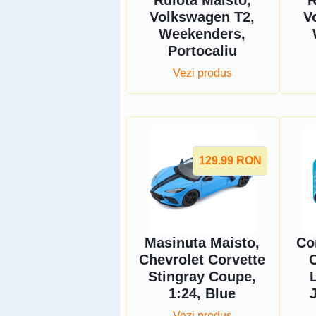
Rulota Maisto,
R
Volkswagen T2,
V
Weekenders,
Portocaliu
Vezi produs
129.99
RON
Masinuta Maisto,
Co
Chevrolet Corvette
C
Stingray Coupe,
1:24, Blue
Vezi produs