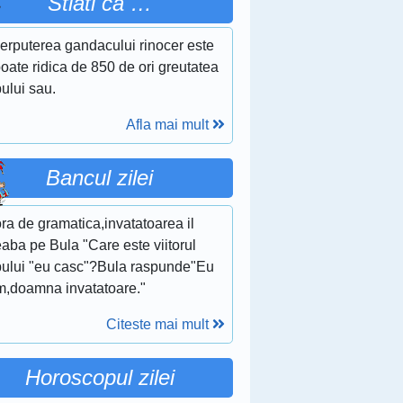
Stiati ca …
erputerea gandacului rinocer este
oate ridica de 850 de ori greutatea
ului sau.
Afla mai mult
Bancul zilei
ra de gramatica,invatatoarea il
eaba pe Bula "Care este viitorul
bului "eu casc"?Bula raspunde"Eu
m,doamna invatatoare."
Citeste mai mult
Horoscopul zilei