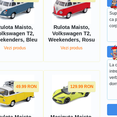
Sup
ca p
corp
ulota Maisto,
Rulota Maisto,
olkswagen T2,
Volkswagen T2,
ekenders, Bleu
Weekenders, Rosu
Vezi produs
Vezi produs
La o
intr
ver
dor
49.99
RON
129.99
RON