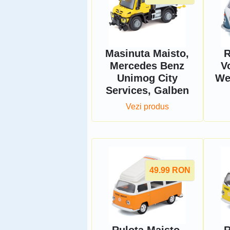
Masinuta Maisto,
R
Mercedes Benz
V
Unimog City
We
Services, Galben
Vezi produs
49.99
RON