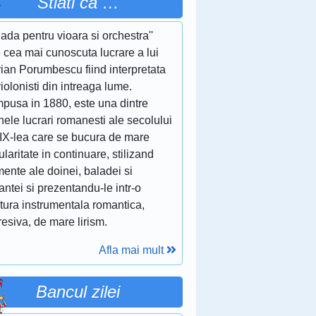
Stiati ca …
lada pentru vioara si orchestra''
 cea mai cunoscuta lucrare a lui
ian Porumbescu fiind interpretata
iolonisti din intreaga lume.
pusa in 1880, este una dintre
nele lucrari romanesti ale secolului
XIX-lea care se bucura de mare
laritate in continuare, stilizand
ente ale doinei, baladei si
ntei si prezentandu-le intr-o
itura instrumentala romantica,
esiva, de mare lirism.
Afla mai mult
Bancul zilei