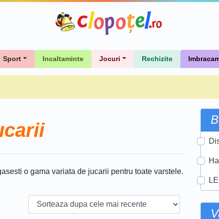
Sport
Incaltaminte
Jocuri
Rechizite
Imbracam
B
carii
Di
Ha
gasesti o gama variata de jucarii pentru toate varstele.
L
V