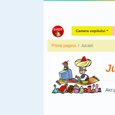
Camera copilului
Prima pagina
Jucarii
Ju
Aici 
Sorteaza dupa