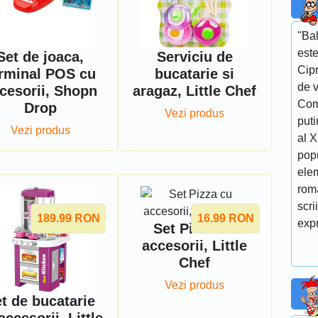
''Ba
este
Set de joaca,
Serviciu de
Cipr
rminal POS cu
bucatarie si
de v
cesorii, Shopn
aragaz, Little Chef
Com
Drop
Vezi produs
puti
Vezi produs
al 
popu
elem
roma
scri
189.99
RON
16.99
RON
expr
Set Pizza cu
accesorii, Little
Chef
Vezi produs
t de bucatarie