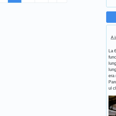
A i
La 6
func
lung
lung
era 
Par
ul c