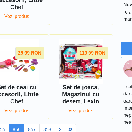
accesorii, Little
Nev
Chef
rela
Vezi produs
man
29.99
RON
119.99
RON
et de ceai cu
Set de joaca,
Toat
ccesorii, Little
Magazinul cu
dar 
Chef
desert, Lexin
gard
inta
Vezi produs
Vezi produs
nep
nea
Next
Last
855
856
857
858