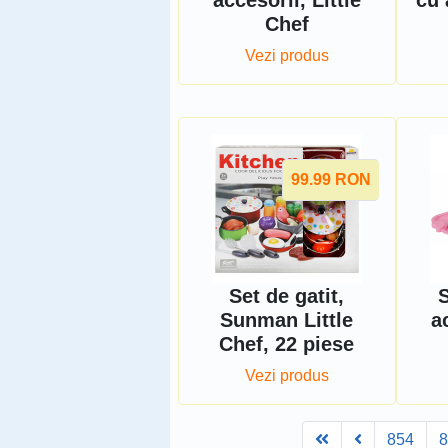
accesorii, Little
cu 
Chef
Vezi produs
99.99
RON
Set de gatit,
S
Sunman Little
a
Chef, 22 piese
Vezi produs
First
Prev
854