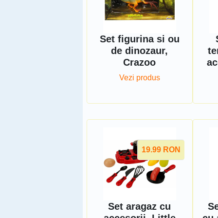
Set figurina si ou
de dinozaur,
te
Crazoo
ac
Vezi produs
19.99
RON
Set aragaz cu
Se