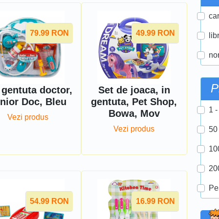
car
79.99
RON
49.99
RON
lib
nor
P
 gentuta doctor,
Set de joaca, in
nior Doc, Bleu
gentuta, Pet Shop,
1 -
Bowa, Mov
Vezi produs
Vezi produs
50
10
20
Pe
54.99
RON
16.99
RON