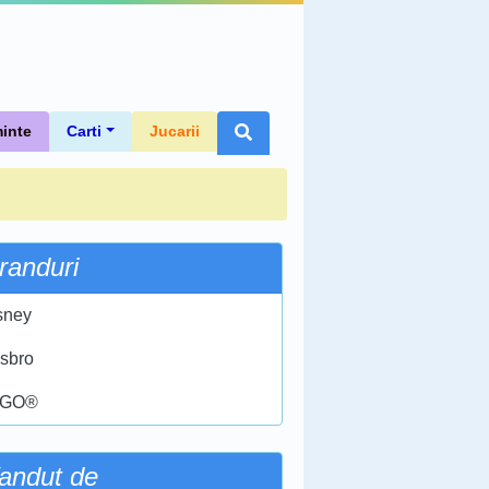
inte
Carti
Jucarii
randuri
sney
sbro
EGO®
andut de