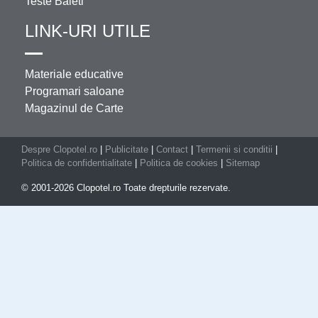
Teste Baieti
LINK-URI UTILE
Materiale educative
Programari saloane
Magazinul de Carte
Despre Clopotel.ro
|
Publicitate
|
Contact
|
Termenii si conditii
|
Politica de confidentialitate
|
Politica de cookies
|
Sitemap
© 2001-2026 Clopotel.ro Toate drepturile rezervate.