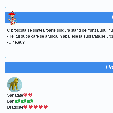
O broscuta se simtea foarte singura stand pe frunza unui nuf
-Hei,tu! dupa care se arunca in apa,iese la suprafata,se urca
-Cine,eu?
Ho
Sanatate
Bani
Dragoste