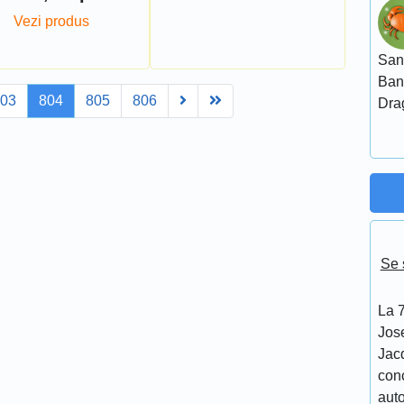
Vezi produs
San
Ban
Next
Last
803
804
805
806
Dra
Se 
La 7
Jos
Jacq
conc
aut