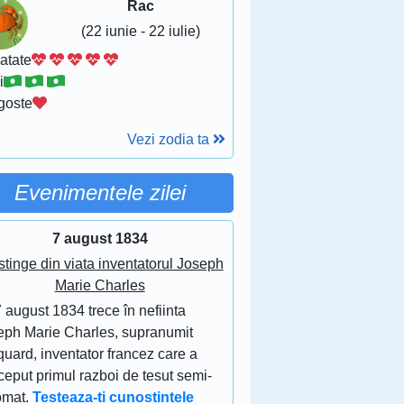
Rac
(22 iunie - 22 iulie)
atate
i
goste
Vezi zodia ta
Evenimentele zilei
7 august 1834
stinge din viata inventatorul Joseph
Marie Charles
 august 1834 trece în nefiinta
eph Marie Charles, supranumit
uard, inventator francez care a
eput primul razboi de tesut semi-
omat.
Testeaza-ti cunostintele