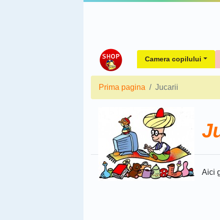
Camera copilului
Prima pagina
Jucarii
Ju
Aici 
Sorteaza dupa