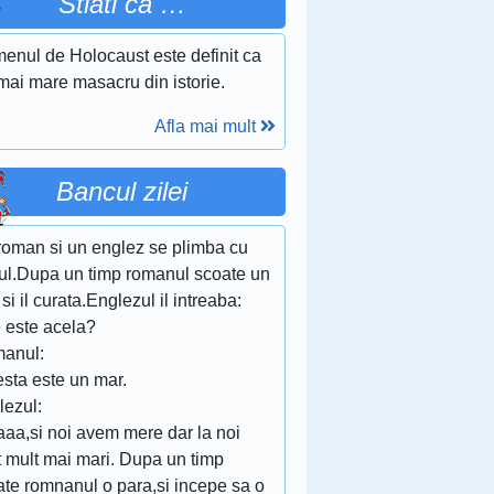
Stiati ca …
menul de Holocaust este definit ca
mai mare masacru din istorie.
Afla mai mult
Bancul zilei
roman si un englez se plimba cu
nul.Dupa un timp romanul scoate un
si il curata.Englezul il intreaba:
e este acela?
anul:
esta este un mar.
lezul:
aaa,si noi avem mere dar la noi
t mult mai mari. Dupa un timp
ate romnanul o para,si incepe sa o