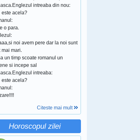
easca.Englezul intreaba din nou:
e este acela?
anul:
e o para.
lezul:
aa,si noi avem pere dar la noi sunt
 mai mari.
a un timp scoate romanul un
ene si incepe sal
easca.Englezul intreaba:
e este acela?
anul:
are!!!!
Citeste mai mult
Horoscopul zilei