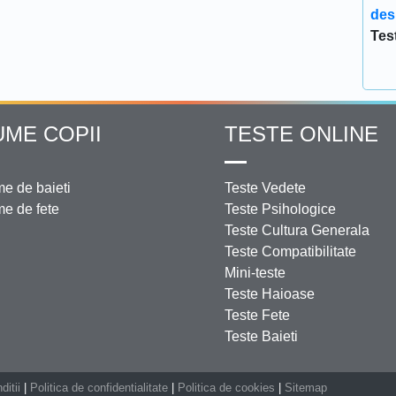
des
Tes
UME COPII
TESTE ONLINE
e de baieti
Teste Vedete
e de fete
Teste Psihologice
Teste Cultura Generala
Teste Compatibilitate
Mini-teste
Teste Haioase
Teste Fete
Teste Baieti
ditii
|
Politica de confidentialitate
|
Politica de cookies
|
Sitemap