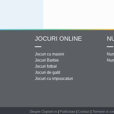
JOCURI ONLINE
N
Jocuri cu masini
Num
Jocuri Barbie
Num
Jocuri fotbal
Jocuri de gatit
Jocuri cu impuscaturi
Despre Clopotel.ro
|
Publicitate
|
Contact
|
Termenii si con