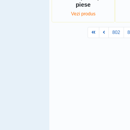
piese
Vezi produs
First
Prev
802