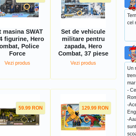
Ter
cel 
t masina SWAT
Set de vehicule
4 figurine, Hero
militare pentru
ombat, Police
zapada, Hero
Force
Combat, 37 piese
Vezi produs
Vezi produs
Un 
tre
mar 
- C
Rom
-Ac
59.99
RON
129.99
RON
Eng
-Aa
sun
sco