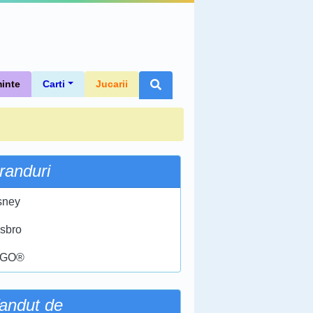
inte
Carti
Jucarii
randuri
sney
sbro
EGO®
andut de