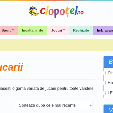
Sport
Incaltaminte
Jocuri
Rechizite
Imbracam
B
carii
Di
Ha
gasesti o gama variata de jucarii pentru toate varstele.
L
V