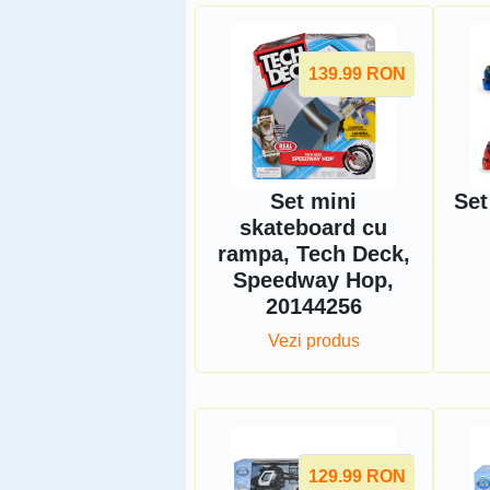
139.99
RON
Set mini
Set
skateboard cu
rampa, Tech Deck,
Speedway Hop,
20144256
Vezi produs
129.99
RON