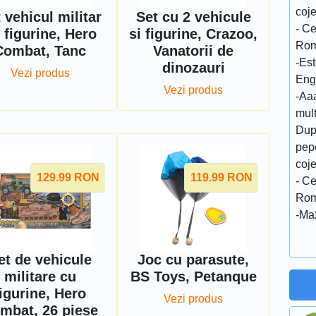
coj
 vehicul militar
Set cu 2 vehicule
- C
 figurine, Hero
si figurine, Crazoo,
Rom
Combat, Tanc
Vanatorii de
-Est
dinozauri
Vezi produs
Eng
Vezi produs
-Aaa
mult
Dup
pep
coj
129.99
RON
119.99
RON
- C
Rom
-Maz
et de vehicule
Joc cu parasute,
militare cu
BS Toys, Petanque
figurine, Hero
Vezi produs
mbat, 26 piese