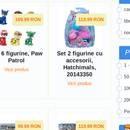
car
169.99
RON
119.99
RON
lib
nor
P
 6 figurine, Paw
Set 2 figurine cu
Patrol
accesorii,
1 -
Hatchimals,
Vezi produs
20143350
50
Vezi produs
10
20
Pe
99.99
RON
119.99
RON