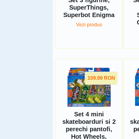
Set 3 figurine,
Se
SuperThings,
Superbot Enigma
Vezi produs
109.99
RON
Set 4 mini
skateboarduri si 2
ska
perechi pantofi,
p
Hot Wheels,