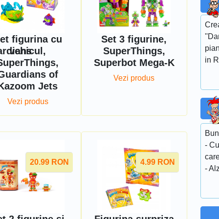
Crea
''Da
et figurina cu
Set 3 figurine,
pian
ardians
vehicul,
SuperThings,
in R
SuperThings,
Superbot Mega-K
Guardians of
Vezi produs
Kazoom Jets
Vezi produs
Buni
- C
care
20.99
RON
4.99
RON
- Al