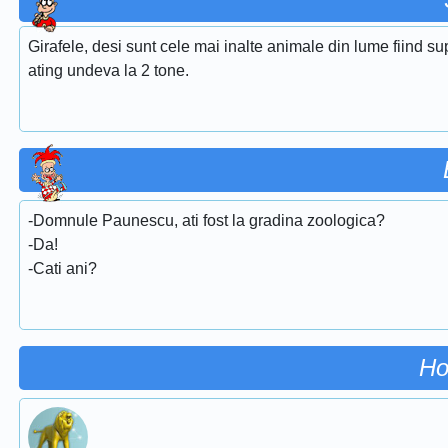
Girafele, desi sunt cele mai inalte animale din lume fiind su
ating undeva la 2 tone.
-Domnule Paunescu, ati fost la gradina zoologica?
-Da!
-Cati ani?
Ho