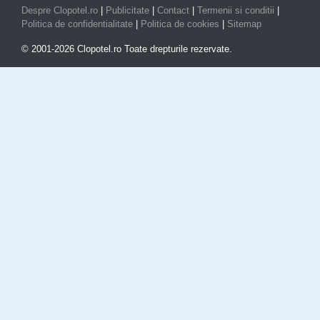
Despre Clopotel.ro
|
Publicitate
|
Contact
|
Termenii si conditii
|
Politica de confidentialitate
|
Politica de cookies
|
Sitemap
© 2001-2026 Clopotel.ro Toate drepturile rezervate.