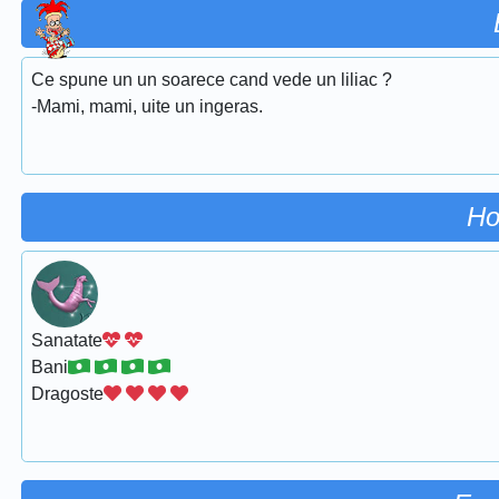
Ce spune un un soarece cand vede un liliac ?
-Mami, mami, uite un ingeras.
Ho
Sanatate
Bani
Dragoste