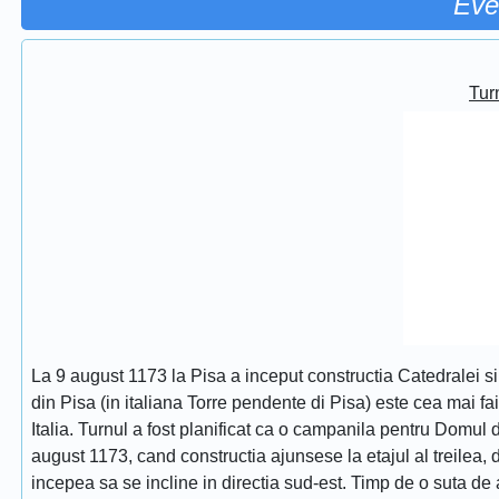
Eve
Turn
La 9 august 1173 la Pisa a inceput constructia Catedralei s
din Pisa (in italiana Torre pendente di Pisa) este cea mai fa
Italia. Turnul a fost planificat ca o campanila pentru Domul
august 1173, cand constructia ajunsese la etajul al treilea, dat
incepea sa se incline in directia sud-est. Timp de o suta de 