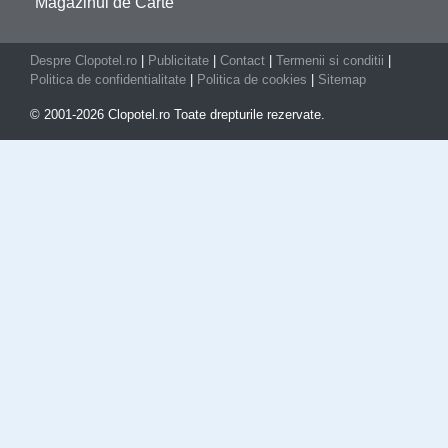
Magazinul de Carte
Despre Clopotel.ro
|
Publicitate
|
Contact
|
Termenii si conditii
|
Politica de confidentialitate
|
Politica de cookies
|
Sitemap
© 2001-2026 Clopotel.ro Toate drepturile rezervate.