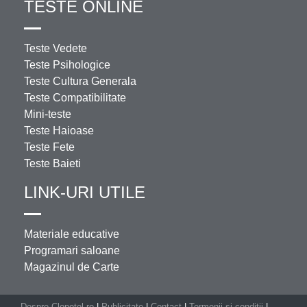
TESTE ONLINE
Teste Vedete
Teste Psihologice
Teste Cultura Generala
Teste Compatibilitate
Mini-teste
Teste Haioase
Teste Fete
Teste Baieti
LINK-URI UTILE
Materiale educative
Programari saloane
Magazinul de Carte
Despre Clopotel.ro
|
Publicitate
|
Contact
|
Termenii si conditii
|