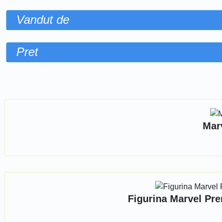
Vandut de
Pret
Sorteaza dupa
Marv
Figurina Marvel Pre