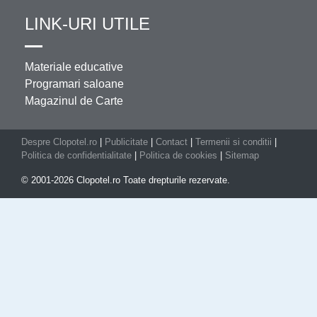
LINK-URI UTILE
Materiale educative
Programari saloane
Magazinul de Carte
Despre Clopotel.ro
|
Publicitate
|
Contact
|
Termenii si conditii
|
Politica de confidentialitate
|
Politica de cookies
|
Sitemap
© 2001-2026 Clopotel.ro Toate drepturile rezervate.