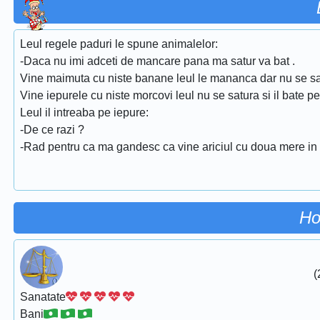
Leul regele paduri le spune animalelor:
-Daca nu imi adceti de mancare pana ma satur va bat .
Vine maimuta cu niste banane leul le mananca dar nu se sa
Vine iepurele cu niste morcovi leul nu se satura si il bate p
Leul il intreaba pe iepure:
-De ce razi ?
-Rad pentru ca ma gandesc ca vine ariciul cu doua mere in 
Ho
(
Sanatate
Bani