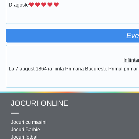
Dragoste
Eve
Infiint
La 7 august 1864 ia fiinta Primaria Bucuresti. Primul prima
JOCURI ONLINE
Jocuri cu masini
Jocuri Barbie
Jocuri fotbal