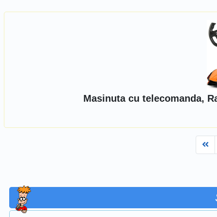
Masinuta cu telecomanda, Ras
Fi