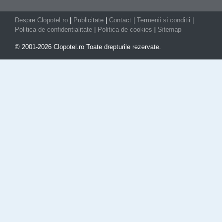
Despre Clopotel.ro
|
Publicitate
|
Contact
|
Termenii si conditii
|
Politica de confidentialitate
|
Politica de cookies
|
Sitemap
© 2001-2026 Clopotel.ro Toate drepturile rezervate.