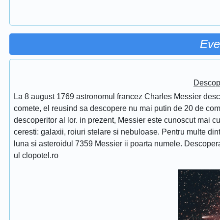
Eve
Descope
La 8 august 1769 astronomul francez Charles Messier desc
comete, el reusind sa descopere nu mai putin de 20 de comet
descoperitor al lor. in prezent, Messier este cunoscut mai 
ceresti: galaxii, roiuri stelare si nebuloase. Pentru multe di
luna si asteroidul 7359 Messier ii poarta numele. Descope
ul clopotel.ro