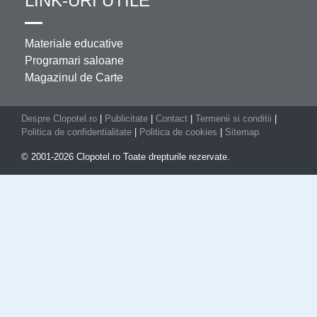
LINK-URI UTILE
Materiale educative
Programari saloane
Magazinul de Carte
Despre Clopotel.ro
|
Publicitate
|
Contact
|
Termenii si conditii
|
Politica de confidentialitate
|
Politica de cookies
|
Sitemap
© 2001-2026 Clopotel.ro Toate drepturile rezervate.