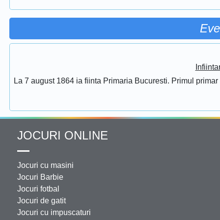
Eve
Infiint
La 7 august 1864 ia fiinta Primaria Bucuresti. Primul prima
JOCURI ONLINE
Jocuri cu masini
Jocuri Barbie
Jocuri fotbal
Jocuri de gatit
Jocuri cu impuscaturi