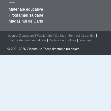
Materiale educative
Programari saloane
Magazinul de Carte
Despre Clopotel.ro
|
Publicitate
|
Contact
|
Termenii si conditii
|
Politica de confidentialitate
|
Politica de cookies
|
Sitemap
© 2001-2026 Clopotel.ro Toate drepturile rezervate.