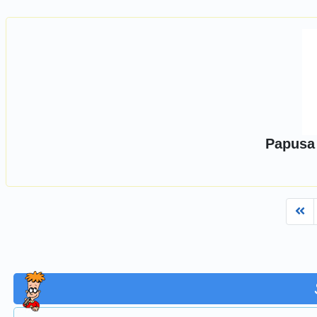
Papusa 
Fi