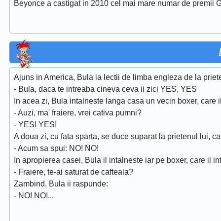
Beyonce a castigat in 2010 cel mai mare numar de premii G
Ajuns in America, Bula ia lectii de limba engleza de la prieten
- Bula, daca te intreaba cineva ceva ii zici YES, YES
In acea zi, Bula intalneste langa casa un vecin boxer, care i
- Auzi, ma' fraiere, vrei cativa pumni?
- YES! YES!
A doua zi, cu fata sparta, se duce suparat la prietenul lui, car
- Acum sa spui: NO! NO!
In apropierea casei, Bula il intalneste iar pe boxer, care il i
- Fraiere, te-ai saturat de cafteala?
Zambind, Bula ii raspunde:
- NO! NO!...