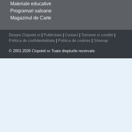
Materiale educative
Programari saloane
Magazinul de Carte
Despre Clopotel.ro
|
Publicitate
|
Contact
|
Termenii si conditii
|
Politica de confidentialitate
|
Politica de cookies
|
Sitemap
© 2001-2026 Clopotel.ro Toate drepturile rezervate.