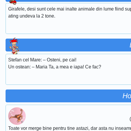
Girafele, desi sunt cele mai inalte animale din lume fiind su
ating undeva la 2 tone.
Stefan cel Mare: – Osteni, pe cai!
Un ostean: – Maria Ta, a mea e iapa! Ce fac?
Ho
Toate vor merge bine pentru tine astazi, dar asta nu inseamna 