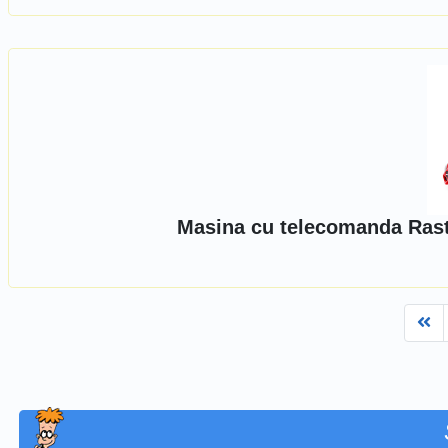
Masina cu telecomanda Ras
Fi