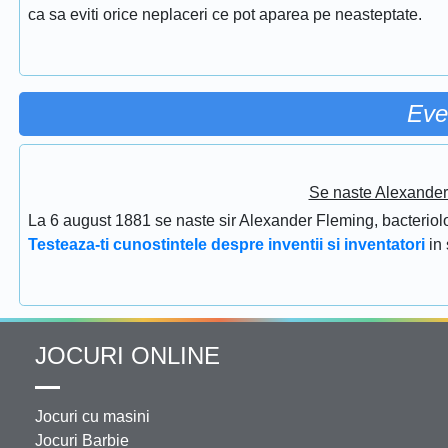
ca sa eviti orice neplaceri ce pot aparea pe neasteptate.
Eve
Se naste Alexander 
La 6 august 1881 se naste sir Alexander Fleming, bacteriolog
Testeaza-ti cunostintele despre inventii si inventatori
in
JOCURI ONLINE
Jocuri cu masini
Jocuri Barbie