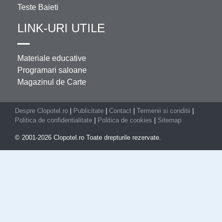
Teste Baieti
LINK-URI UTILE
Materiale educative
Programari saloane
Magazinul de Carte
Despre Clopotel.ro
|
Publicitate
|
Contact
|
Termenii si conditii
|
Politica de confidentialitate
|
Politica de cookies
|
Sitemap
© 2001-2026 Clopotel.ro Toate drepturile rezervate.