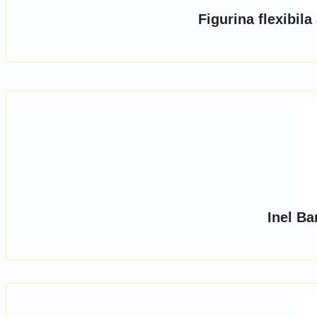
Figurina flexibila
Inel Ba