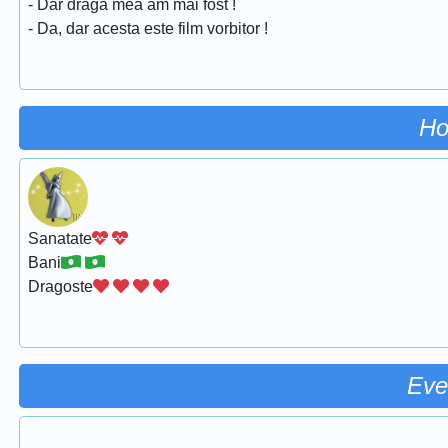
- Dar draga mea am mai fost !
- Da, dar acesta este film vorbitor !
Ho
Sanatate
Bani
Dragoste
Eve