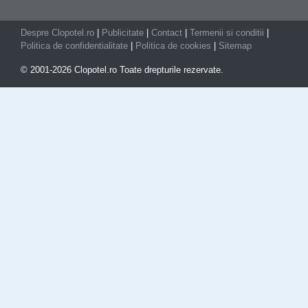
Despre Clopotel.ro
|
Publicitate
|
Contact
|
Termenii si conditii
|
Politica de confidentialitate
|
Politica de cookies
|
Sitemap
© 2001-2026 Clopotel.ro Toate drepturile rezervate.