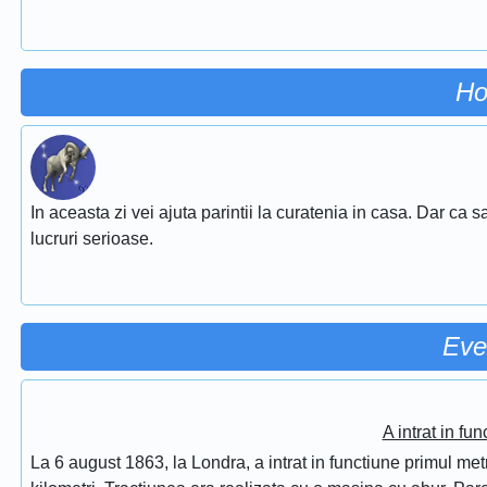
Ho
In aceasta zi vei ajuta parintii la curatenia in casa. Dar ca sa 
lucruri serioase.
Eve
A intrat in fu
La 6 august 1863, la Londra, a intrat in functiune primul met