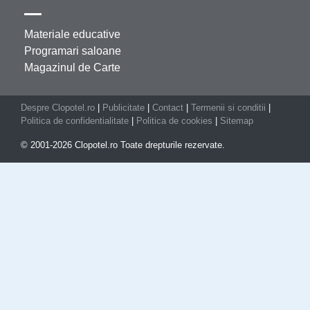
Materiale educative
Programari saloane
Magazinul de Carte
Despre Clopotel.ro
|
Publicitate
|
Contact
|
Termenii si conditii
|
Politica de confidentialitate
|
Politica de cookies
|
Sitemap
© 2001-2026 Clopotel.ro Toate drepturile rezervate.