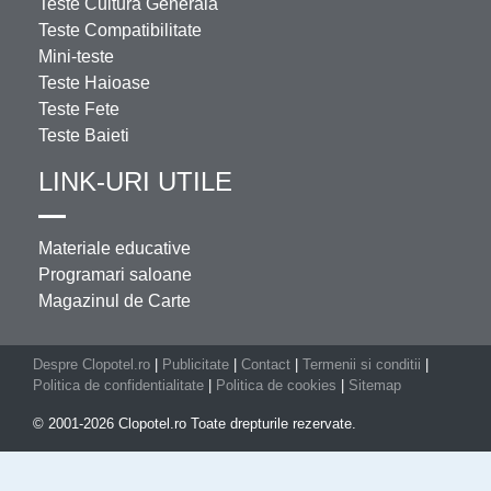
Teste Cultura Generala
Teste Compatibilitate
Mini-teste
Teste Haioase
Teste Fete
Teste Baieti
LINK-URI UTILE
Materiale educative
Programari saloane
Magazinul de Carte
Despre Clopotel.ro
|
Publicitate
|
Contact
|
Termenii si conditii
|
Politica de confidentialitate
|
Politica de cookies
|
Sitemap
© 2001-2026 Clopotel.ro Toate drepturile rezervate.