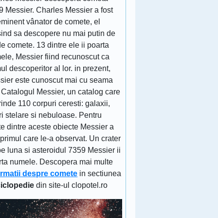
9 Messier. Charles Messier a fost
eminent vânator de comete, el
sind sa descopere nu mai putin de
e comete. 13 dintre ele ii poarta
ele, Messier fiind recunoscut ca
ul descoperitor al lor. in prezent,
sier este cunoscut mai cu seama
 Catalogul Messier, un catalog care
inde 110 corpuri ceresti: galaxii,
ri stelare si nebuloase. Pentru
e dintre aceste obiecte Messier a
 primul care le-a observat. Un crater
e luna si asteroidul 7359 Messier ii
rta numele. Descopera mai multe
ormatii despre comete
in sectiunea
iclopedie
din site-ul clopotel.ro