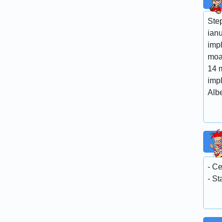
Ste
ianu
impl
moar
14 m
impl
Albe
- Ce
- St