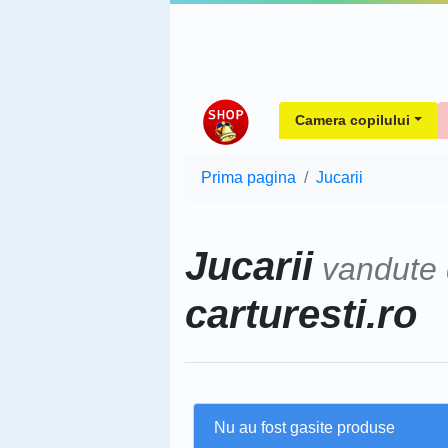
Camera copilului
Prima pagina
Jucarii
Jucarii
vandute
carturesti.ro
Nu au fost gasite produse