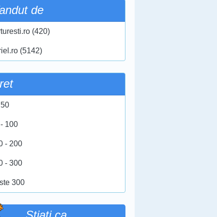
andut de
turesti.ro (420)
iel.ro (5142)
ret
 50
 - 100
0 - 200
0 - 300
ste 300
Stiati ca …