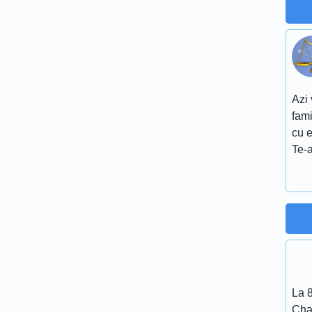
Azi 
fami
cu e
Te-a
La 
Cha