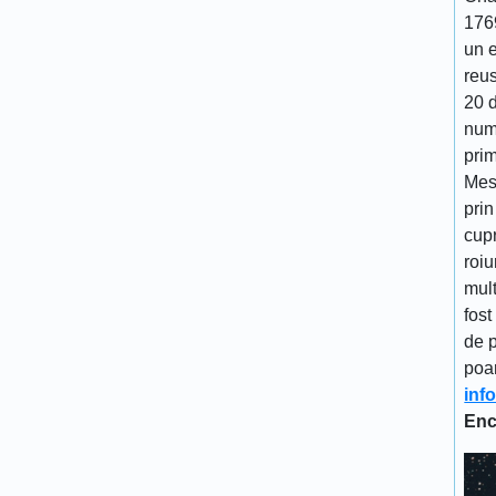
176
un 
reu
20 d
num
prim
Mes
prin
cupr
roiu
mult
fost
de p
poa
inf
Enc