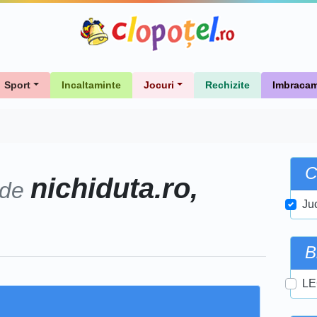
Sport
Incaltaminte
Jocuri
Rechizite
Imbracam
C
nichiduta.ro,
 de
Juc
B
LE