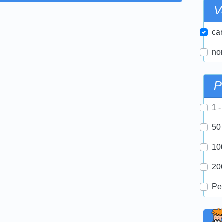
V
car
nor
P
1 -
50
10
20
Pe