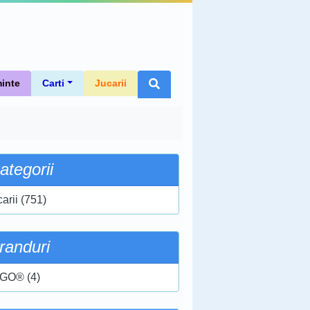
inte
Carti
Jucarii
ategorii
arii (751)
randuri
GO® (4)