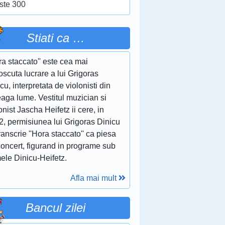
ste 300
Stiati ca …
ra staccato'' este cea mai
scuta lucrare a lui Grigoras
cu, interpretata de violonisti din
eaga lume. Vestitul muzician si
onist Jascha Heifetz ii cere, in
2, permisiunea lui Grigoras Dinicu
ranscrie ''Hora staccato'' ca piesa
concert, figurand in programe sub
ele Dinicu-Heifetz.
Afla mai mult
Bancul zilei