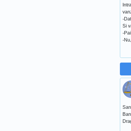
Intr
van
-Dat
Si 
-Pai
-Nu,
San
Ban
Dra