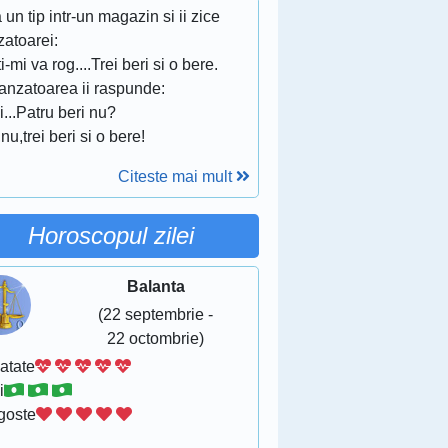
a un tip intr-un magazin si ii zice
zatoarei:
i-mi va rog....Trei beri si o bere.
vanzatoarea ii raspunde:
i...Patru beri nu?
nu,trei beri si o bere!
Citeste mai mult
Horoscopul zilei
Balanta
(22 septembrie -
22 octombrie)
atate
i
goste