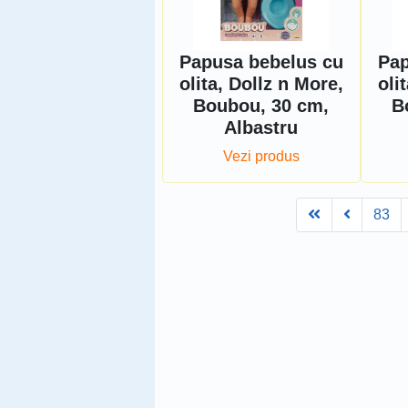
Papusa bebelus cu
Pap
olita, Dollz n More,
oli
Boubou, 30 cm,
B
Albastru
Vezi produs
First
Prev
83