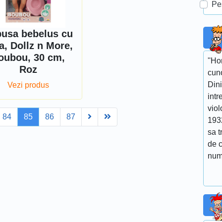
Pe
usa bebelus cu
ta, Dollz n More,
oubou, 30 cm,
''Ho
Roz
cuno
Dini
Vezi produs
intr
viol
Next
Last
84
85
86
87
193
sa t
de 
num