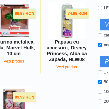
LE
89.99
RON
74.99
RON
V
car
urina metalica,
Papusa cu
nor
a, Marvel Hulk,
accesorii, Disney
10 cm
Princess, Alba ca
Zapada, HLW08
P
Vezi produs
Vezi produs
1 -
50
10
89.99
RON
20