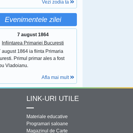
Vezi zodia ta
Evenimentele zilei
7 august 1864
Infiintarea Primariei Bucuresti
 august 1864 ia fiinta Primaria
resti. Primul primar ales a fost
bu Vladoianu.
Afla mai mult
LINK-URI UTILE
Materiale educative
Programari saloane
Magazinul de Carte