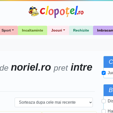
Sport
Incaltaminte
Jocuri
Rechizite
Imbracam
C
noriel.ro
intre
 de
pret
Ju
B
Di
Ha