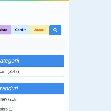
inte
Carti
Jucarii
ategorii
carii (5142)
randuri
sney (216)
sbro (1)