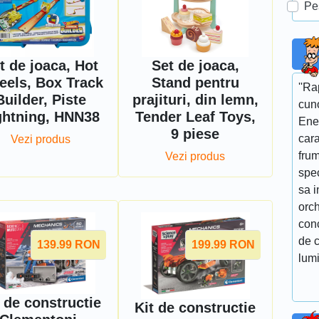
Pe
t de joaca, Hot
Set de joaca,
els, Box Track
Stand pentru
''R
Builder, Piste
prajituri, din lemn,
cun
ghtning, HNN38
Tender Leaf Toys,
Ene
9 piese
cara
Vezi produs
fru
Vezi produs
spe
sa i
orch
conc
de c
139.99
RON
199.99
RON
lumi
 de constructie
Kit de constructie