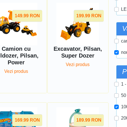
LE
149.99
RON
199.99
RON
V
car
Camion cu
Excavator, Pilsan,
nor
ldozer, Pilsan,
Super Dozer
Power
Vezi produs
P
Vezi produs
1 -
50
10
20
169.99
RON
189.99
RON