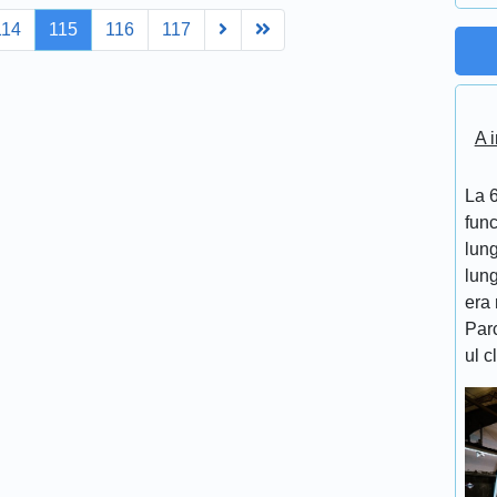
Next
Last
114
115
116
117
A i
La 6
func
lung
lung
era 
Par
ul c