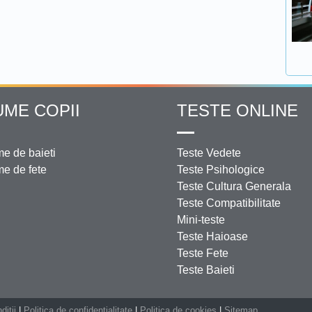
UME COPII
TESTE ONLINE
e de baieti
Teste Vedete
e de fete
Teste Psihologice
Teste Cultura Generala
Teste Compatibilitate
Mini-teste
Teste Haioase
Teste Fete
Teste Baieti
ditii
|
Politica de confidentialitate
|
Politica de cookies
|
Sitemap