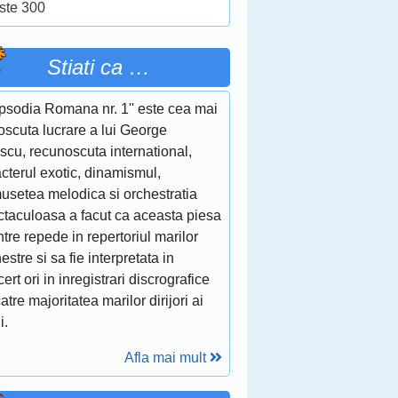
ste 300
Stiati ca …
apsodia Romana nr. 1'' este cea mai
oscuta lucrare a lui George
scu, recunoscuta international,
cterul exotic, dinamismul,
musetea melodica si orchestratia
ctaculoasa a facut ca aceasta piesa
ntre repede in repertoriul marilor
estre si sa fie interpretata in
ert ori in inregistrari discrografice
atre majoritatea marilor dirijori ai
i.
Afla mai mult