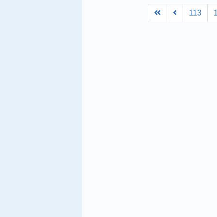
First
Prev
113