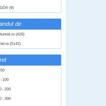
GO® (9)
andut de
turesti.ro (420)
iel.ro (5142)
ret
 50
 - 100
0 - 200
0 - 300