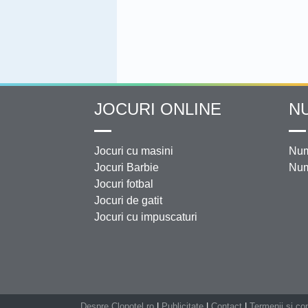
JOCURI ONLINE
N
Jocuri cu masini
Num
Jocuri Barbie
Num
Jocuri fotbal
Jocuri de gatit
Jocuri cu impuscaturi
Despre Clopotel.ro
|
Publicitate
|
Contact
|
Termenii si con