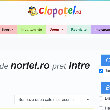
Sport
Incaltaminte
Jocuri
Rechizite
Imbracam
C
noriel.ro
intre
 de
pret
Ju
B
Di
Ha