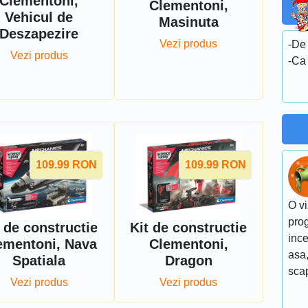
Clementoni,
Clementoni,
Vehicul de
Masinuta
Deszapezire
Vezi produs
-De 
Vezi produs
-Ca 
109.99
RON
109.99
RON
O vi
pro
 de constructie
Kit de constructie
ince
ementoni, Nava
Clementoni,
asa,
Spatiala
Dragon
scap
Vezi produs
Vezi produs