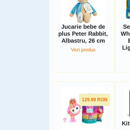
Jucarie bebe de
Se
plus Peter Rabbit,
Whe
Albastru, 26 cm
Li
Vezi produs
129.99
RON
Kit