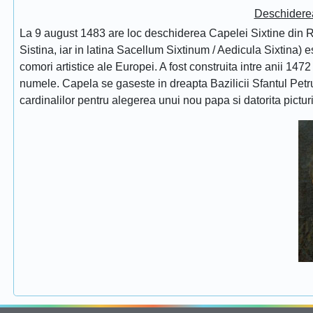
Deschidere
La 9 august 1483 are loc deschiderea Capelei Sixtine din Ro
Sistina, iar in latina Sacellum Sixtinum / Aedicula Sixtina) 
comori artistice ale Europei. A fost construita intre anii 1472
numele. Capela se gaseste in dreapta Bazilicii Sfantul Petru
cardinalilor pentru alegerea unui nou papa si datorita pictur