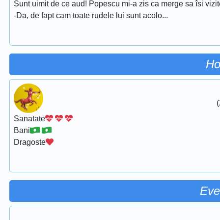
Sunt uimit de ce aud! Popescu mi-a zis ca merge sa îsi vizit
-Da, de fapt cam toate rudele lui sunt acolo...
Ho
(
Sanatate
Bani
Dragoste
Eve