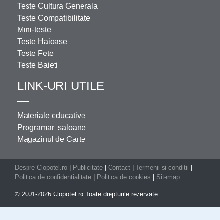
Teste Cultura Generala
Teste Compatibilitate
Mini-teste
Teste Haioase
Teste Fete
Teste Baieti
LINK-URI UTILE
Materiale educative
Programari saloane
Magazinul de Carte
Despre Clopotel.ro
|
Publicitate
|
Contact
|
Termenii si conditii
|
Politica de confidentialitate
|
Politica de cookies
|
Sitemap
© 2001-2026 Clopotel.ro Toate drepturile rezervate.