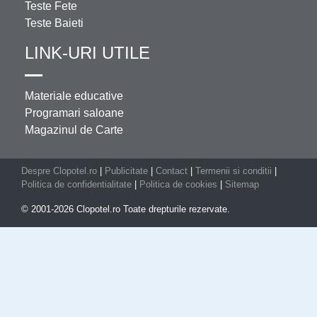
Teste Fete
Teste Baieti
LINK-URI UTILE
Materiale educative
Programari saloane
Magazinul de Carte
Despre Clopotel.ro
|
Publicitate
|
Contact
|
Termenii si conditii
|
Politica de confidentialitate
|
Politica de cookies
|
Sitemap
© 2001-2026 Clopotel.ro Toate drepturile rezervate.