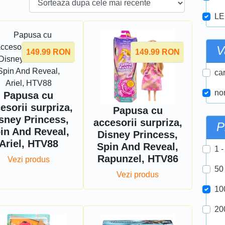
LE
V
149.99
RON
149.99
RON
car
nor
Papusa cu
esorii surpriza,
Papusa cu
sney Princess,
accesorii surpriza,
P
in And Reveal,
Disney Princess,
Ariel, HTV88
Spin And Reveal,
1 -
Rapunzel, HTV86
Vezi produs
50
Vezi produs
10
20