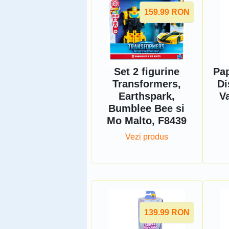
159.99
RON
Set 2 figurine
Pa
Transformers,
Di
Earthspark,
V
Bumblee Bee si
Mo Malto, F8439
Vezi produs
139.99
RON