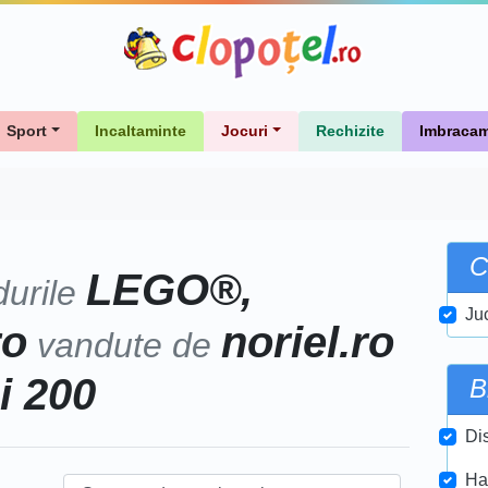
Sport
Incaltaminte
Jocuri
Rechizite
Imbracam
C
LEGO®,
durile
Juc
ro
noriel.ro
vandute de
i 200
B
Di
Ha