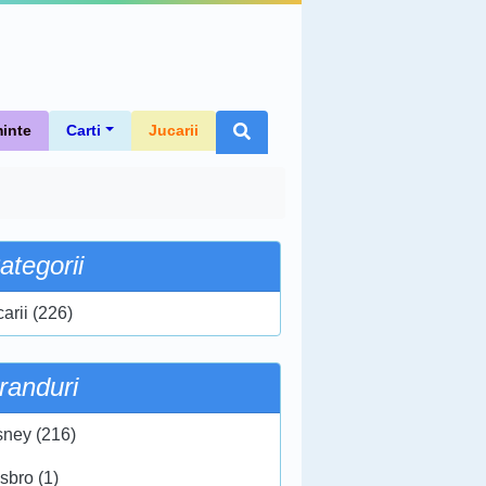
inte
Carti
Jucarii
ategorii
arii (226)
randuri
sney (216)
sbro (1)