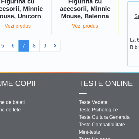
Figurina cu
Figurina cu
cesorii, Minnie
accesorii, Minnie
ouse, Unicorn
Mouse, Balerina
Se
Vezi produs
Vezi produs
La 6
ev
Next
5
6
7
8
9
Bib
UME COPII
TESTE ONLINE
e de baieti
Teste Vedete
e de fete
Teste Psihologice
Teste Cultura Generala
Teste Compatibilitate
Mini-teste