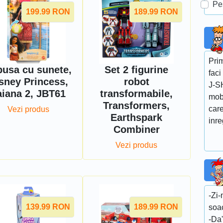
Pe
199.99
RON
189.99
RON
Prim
pusa cu sunete,
Set 2 figurine
faci
sney Princess,
robot
J-SH
aiana 2, JBT61
transformabile,
mob
Transformers,
care
Vezi produs
Earthspark
inre
Combiner
Vezi produs
-Zi-
139.99
RON
189.99
RON
soa
-Da'