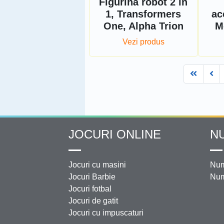
Figurina robot 2 in
1, Transformers
ac
One, Alpha Trion
M
Vezi produs
First
Pr
JOCURI ONLINE
N
Jocuri cu masini
Num
Jocuri Barbie
Num
Jocuri fotbal
Jocuri de gatit
Jocuri cu impuscaturi