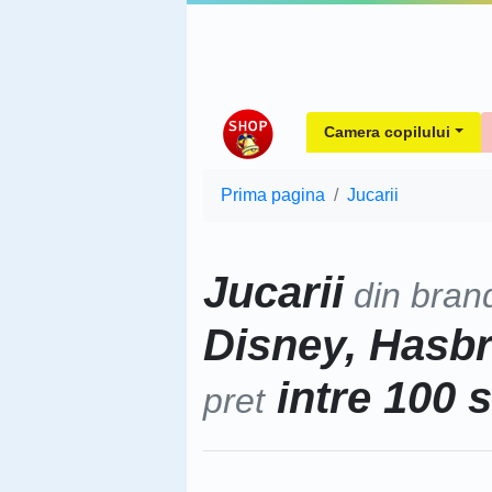
Camera copilului
Prima pagina
Jucarii
Jucarii
din bran
Disney, Hasb
intre 100 s
pret
Sorteaza dupa