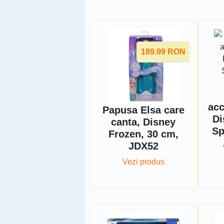
189.99
RON
acc
Papusa Elsa care
Di
canta, Disney
Sp
Frozen, 30 cm,
JDX52
Vezi produs