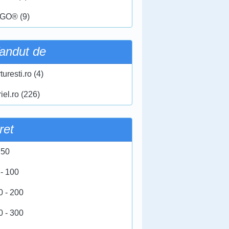
GO® (9)
andut de
turesti.ro (4)
iel.ro (226)
ret
 50
 - 100
0 - 200
0 - 300