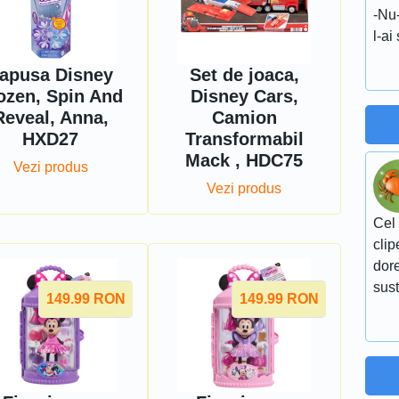
-Nu-
l-ai
apusa Disney
Set de joaca,
ozen, Spin And
Disney Cars,
Reveal, Anna,
Camion
HXD27
Transformabil
Mack , HDC75
Vezi produs
Vezi produs
Cel 
clip
dore
sust
149.99
RON
149.99
RON