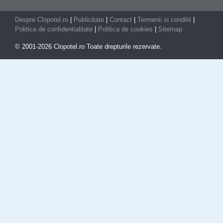
Despre Clopotel.ro
|
Publicitate
|
Contact
|
Termenii si conditii
|
Politica de confidentialitate
|
Politica de cookies
|
Sitemap
© 2001-2026 Clopotel.ro Toate drepturile rezervate.