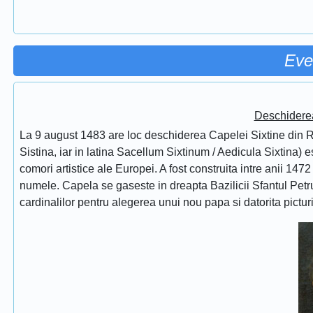
Eve
Deschidere
La 9 august 1483 are loc deschiderea Capelei Sixtine din Ro
Sistina, iar in latina Sacellum Sixtinum / Aedicula Sixtina) 
comori artistice ale Europei. A fost construita intre anii 1472
numele. Capela se gaseste in dreapta Bazilicii Sfantul Petru
cardinalilor pentru alegerea unui nou papa si datorita pictur