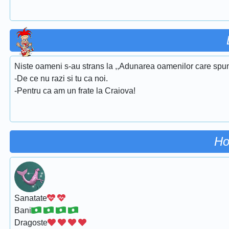
Niste oameni s-au strans la ,,Adunarea oamenilor care spun b
-De ce nu razi si tu ca noi.
-Pentru ca am un frate la Craiova!
Ho
Sanatate
Bani
Dragoste