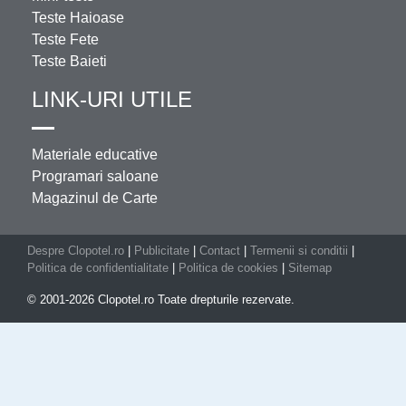
Teste Haioase
Teste Fete
Teste Baieti
LINK-URI UTILE
Materiale educative
Programari saloane
Magazinul de Carte
Despre Clopotel.ro
|
Publicitate
|
Contact
|
Termenii si conditii
|
Politica de confidentialitate
|
Politica de cookies
|
Sitemap
© 2001-2026 Clopotel.ro Toate drepturile rezervate.