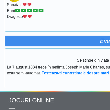
Sanatate
Bani
Dragoste
Eve
Se stinge din viat
La 7 august 1834 trece în nefiinta Joseph Marie Charles, s
tesut semi-automat.
Testeaza-ti cunostintele despre mari 
JOCURI ONLINE