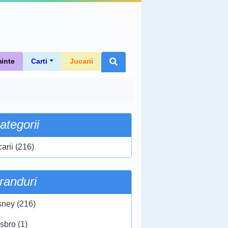
inte
Carti
Jucarii
ategorii
arii (216)
randuri
sney (216)
sbro (1)