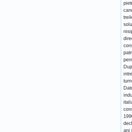
piet
cand
trei
solu
nisi
dire
cons
patr
pen
Dupa
intr
turn
Dato
indu
ital
cons
1990
decl
ani 