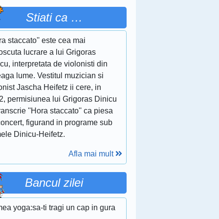
Stiati ca …
ra staccato'' este cea mai
scuta lucrare a lui Grigoras
cu, interpretata de violonisti din
eaga lume. Vestitul muzician si
onist Jascha Heifetz ii cere, in
2, permisiunea lui Grigoras Dinicu
ranscrie ''Hora staccato'' ca piesa
concert, figurand in programe sub
ele Dinicu-Heifetz.
Afla mai mult
Bancul zilei
ea yoga:sa-ti tragi un cap in gura