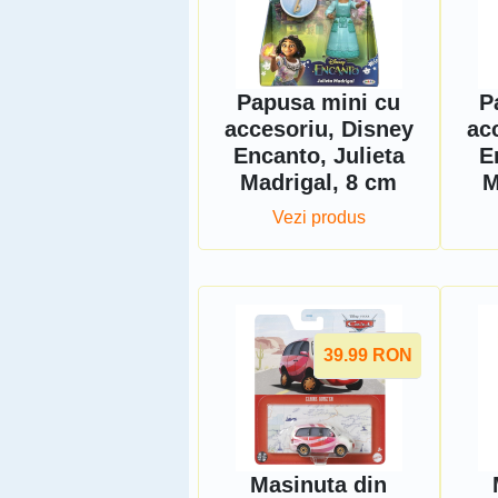
Papusa mini cu
P
accesoriu, Disney
ac
Encanto, Julieta
E
Madrigal, 8 cm
M
Vezi produs
39.99
RON
Masinuta din