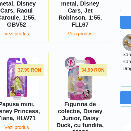
metal, Disney
metal, Disney
Cars, Raoul
Cars, Jet
Caroule, 1:55,
Robinson, 1:55,
GBV52
FLL67
Vezi produs
Vezi produs
San
Ban
Dra
37.99
RON
34.99
RON
Papusa mini,
Figurina de
sney Princess,
colectie, Disney
Tiana, HLW71
Junior, Daisy
Duck, cu fundita,
Vezi produs