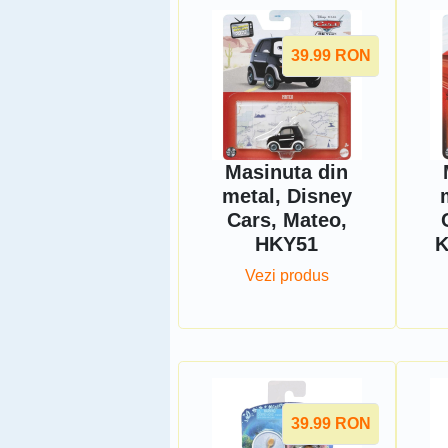
39.99
RON
Masinuta din
metal, Disney
Cars, Mateo,
HKY51
K
Vezi produs
39.99
RON