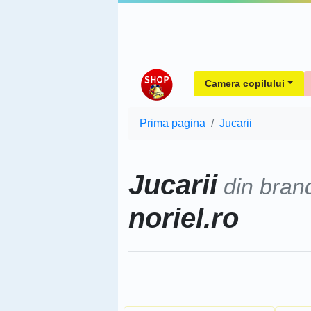
Camera copilului
Prima pagina
Jucarii
Jucarii
din bran
noriel.ro
Sorteaza dupa