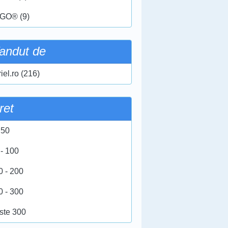
GO® (9)
andut de
iel.ro (216)
ret
 50
 - 100
0 - 200
0 - 300
ste 300