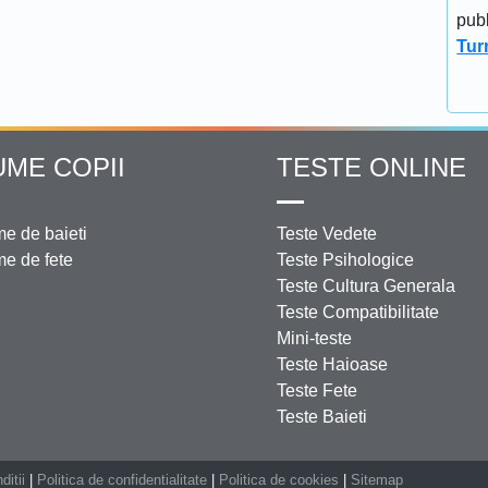
publ
Tur
UME COPII
TESTE ONLINE
e de baieti
Teste Vedete
e de fete
Teste Psihologice
Teste Cultura Generala
Teste Compatibilitate
Mini-teste
Teste Haioase
Teste Fete
Teste Baieti
ditii
|
Politica de confidentialitate
|
Politica de cookies
|
Sitemap