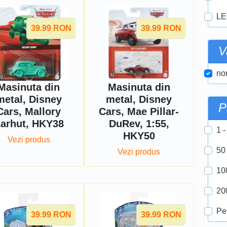
LE
39.99
RON
39.99
RON
V
nor
Masinuta din
Masinuta din
metal, Disney
metal, Disney
P
Cars, Mallory
Cars, Mae Pillar-
arhut, HKY38
DuRev, 1:55,
1 -
HKY50
Vezi produs
50
Vezi produs
10
20
Pe
39.99
RON
39.99
RON