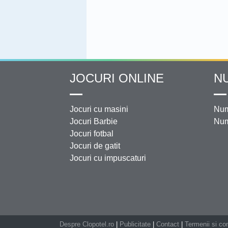
JOCURI ONLINE
N
Jocuri cu masini
Num
Jocuri Barbie
Num
Jocuri fotbal
Jocuri de gatit
Jocuri cu impuscaturi
Despre Clopotel.ro
|
Publicitate
|
Contact
|
Termenii si con