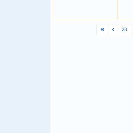
First
Prev
23