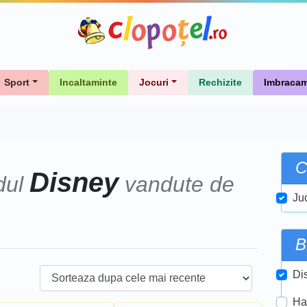
Sport
Incaltaminte
Jocuri
Rechizite
Imbracam
C
Disney
dul
vandute de
Juc
B
Di
Ha