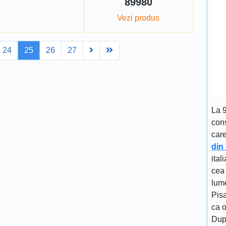
89980
Vezi produs
Next
Last
24
25
26
27
La 
cons
car
din
ital
cea 
lume
Pisa
ca 
Dup