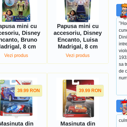
''Ho
apusa mini cu
Papusa mini cu
cuno
cesoriu, Disney
accesoriu, Disney
Dini
ncanto, Bruno
Encanto, Luisa
intr
adrigal, 8 cm
Madrigal, 8 cm
viol
Vezi produs
Vezi produs
193
sa t
de 
num
39.99
RON
39.99
RON
culm
Masinuta din
Masinuta din