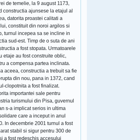
rei de temelie, la 9 august 1173,
 constructia ajunsese la etajul al
lea, datorita proastei calitati a
lui, constituit din noroi argilos si
p, turnul incepea sa se incline in
ctia sud-est. Timp de o suta de ani
tructia a fost stopata. Urmatoarele
u etaje au fost construite oblic,
tru a compensa partea inclinata.
 aceea, constructia a trebuit sa fie
erupta din nou, pana in 1372, cand
ul-clopotnita a fost finalizat.
rita importantei sale pentru
stria turismului din Pisa, guvernul
ian s-a implicat serios in ultima
olidare care a inceput in anul
. In decembrie 2001 turnul a fost
arat stabil si sigur pentru 300 de
si a fost redeschis accesului