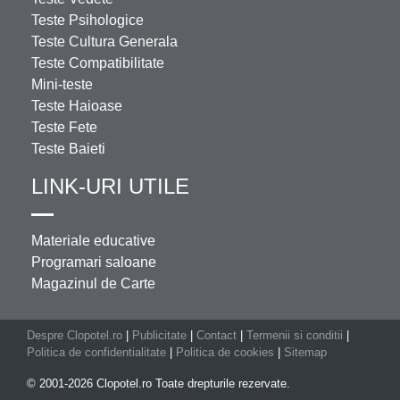
Teste Psihologice
Teste Cultura Generala
Teste Compatibilitate
Mini-teste
Teste Haioase
Teste Fete
Teste Baieti
LINK-URI UTILE
Materiale educative
Programari saloane
Magazinul de Carte
Despre Clopotel.ro
|
Publicitate
|
Contact
|
Termenii si conditii
|
Politica de confidentialitate
|
Politica de cookies
|
Sitemap
© 2001-2026 Clopotel.ro Toate drepturile rezervate.