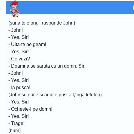
(suna telefonu'; raspunde John)
- John!
- Yes, Sir!
- Uita-te pe geam!
- Yes, Sir!
- Ce vezi?
- Doamna se saruta cu un domn, Sir!
- John!
- Yes, Sir!
- Ia pusca!
(John se duce si aduce pusca lƒnga telefon)
- Yes, Sir!
- Ocheste-l pe domn!
- Yes, Sir!
- Trage!
(bum)