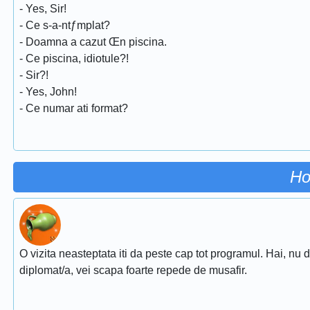
- Yes, Sir!
- Ce s-a-ntƒmplat?
- Doamna a cazut Œn piscina.
- Ce piscina, idiotule?!
- Sir?!
- Yes, John!
- Ce numar ati format?
Ho
O vizita neasteptata iti da peste cap tot programul. Hai, nu d
diplomat/a, vei scapa foarte repede de musafir.