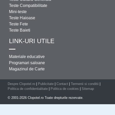
Teste Compatibilitate
Mini-teste
Teste Haioase
Teste Fete
Teste Baieti
LINK-URI UTILE
Materiale educative
Programari saloane
Magazinul de Carte
Despre Clopotel.ro
|
Publicitate
|
Contact
|
Termenii si conditii
|
Politica de confidentialitate
|
Politica de cookies
|
Sitemap
© 2001-2026 Clopotel.ro Toate drepturile rezervate.