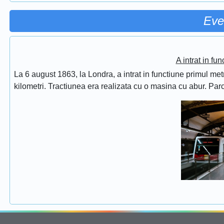
Eve
A intrat in fu
La 6 august 1863, la Londra, a intrat in functiune primul met
kilometri. Tractiunea era realizata cu o masina cu abur. Pa