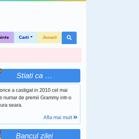
inte
Carti
Jucarii
Stiati ca …
once a castigat in 2010 cel mai
e numar de premii Grammy intr-o
gura seara.
Afla mai mult
Bancul zilei