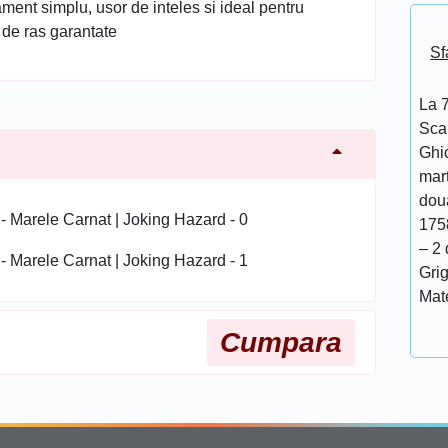
ment simplu, usor de inteles si ideal pentru
de ras garantate
Sf
La 7
Scar
Ghi
mar
doua
175
– 2 
Grig
Mat
Cumpara