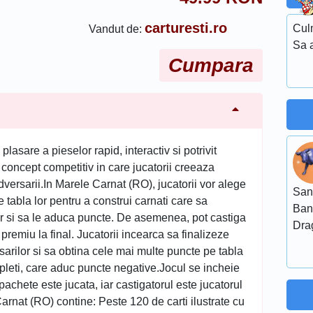
carturesti.ro
Cul
Vandut de:
Sa a
Cumpara
lasare a pieselor rapid, interactiv si potrivit
 concept competitiv in care jucatorii creeaza
adversarii.In Marele Carnat (RO), jucatorii vor alege
San
 tabla lor pentru a construi carnati care sa
Ban
r si sa le aduca puncte. De asemenea, pot castiga
Dra
remiu la final. Jucatorii incearca sa finalizeze
sarilor si sa obtina cele mai multe puncte pe tabla
mpleti, care aduc puncte negative.Jocul se incheie
pachete este jucata, iar castigatorul este jucatorul
rnat (RO) contine: Peste 120 de carti ilustrate cu