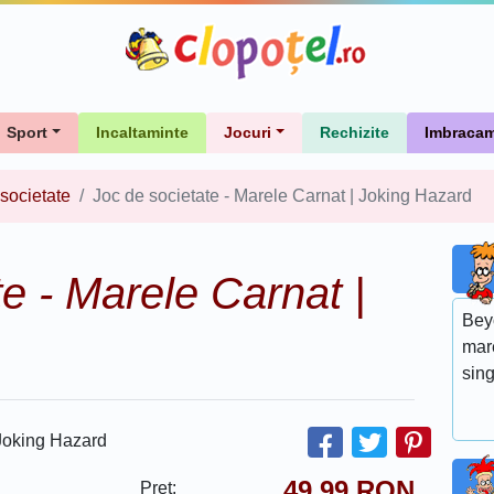
Sport
Incaltaminte
Jocuri
Rechizite
Imbracam
 societate
Joc de societate - Marele Carnat | Joking Hazard
e - Marele Carnat |
Bey
mar
sin
49.99
RON
Pret: