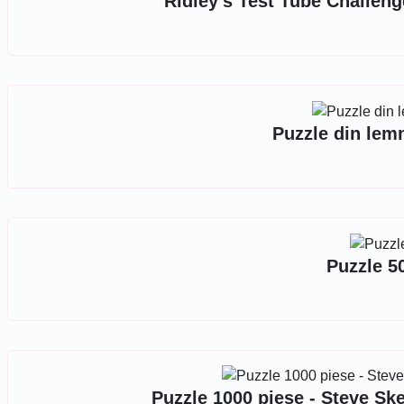
Ridley's Test Tube Challeng
Puzzle din lemn
Puzzle 50
Puzzle 1000 piese - Steve Ske