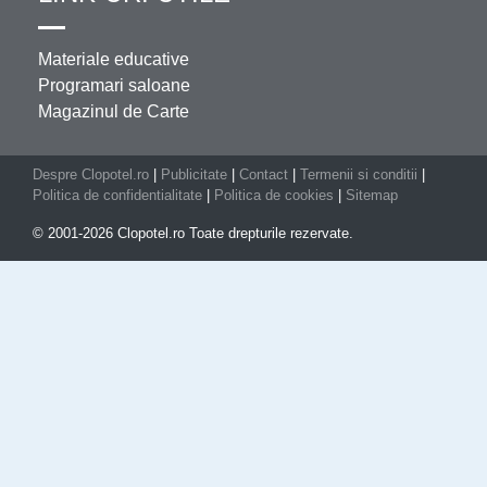
Materiale educative
Programari saloane
Magazinul de Carte
Despre Clopotel.ro
|
Publicitate
|
Contact
|
Termenii si conditii
|
Politica de confidentialitate
|
Politica de cookies
|
Sitemap
© 2001-2026 Clopotel.ro Toate drepturile rezervate.