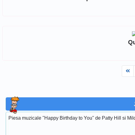
Qu
Fi
Piesa muzicale ''Happy Birthday to You'' de Patty Hill si Mi