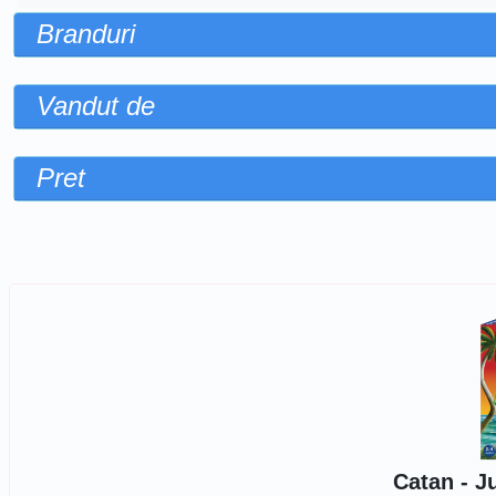
Branduri
Vandut de
Pret
Sorteaza dupa
Catan - J