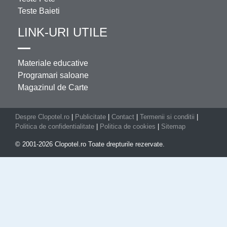
Teste Baieti
LINK-URI UTILE
Materiale educative
Programari saloane
Magazinul de Carte
Despre Clopotel.ro
|
Publicitate
|
Contact
|
Termenii si conditii
|
Politica de confidentialitate
|
Politica de cookies
|
Sitemap
© 2001-2026 Clopotel.ro Toate drepturile rezervate.