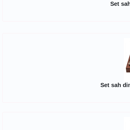
Set sa
Set sah di