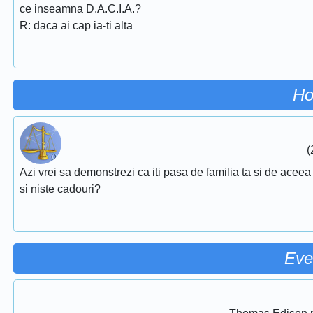
ce inseamna D.A.C.I.A.?
R: daca ai cap ia-ti alta
Ho
(
Azi vrei sa demonstrezi ca iti pasa de familia ta si de aceea 
si niste cadouri?
Eve