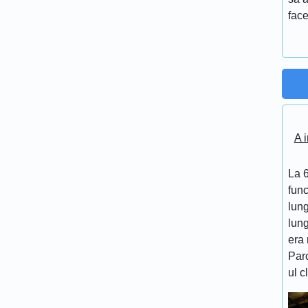
face
A i
La 6
func
lung
lung
era 
Par
ul c