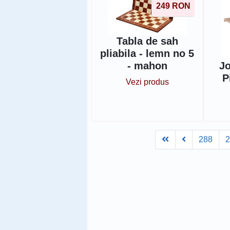
249
RON
Tabla de sah
pliabila - lemn no 5
J
- mahon
P
Vezi produs
First
Prev
288