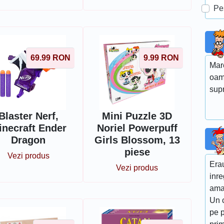
Pe
69.99
RON
9.99
RON
Mare
oame
supr
Blaster Nerf,
Mini Puzzle 3D
inecraft Ender
Noriel Powerpuff
Dragon
Girls Blossom, 13
piese
Vezi produs
Erau
Vezi produs
inre
aman
Un c
pe 