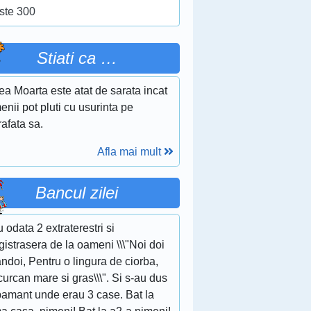
ste 300
Stiati ca …
a Moarta este atat de sarata incat
nii pot pluti cu usurinta pe
afata sa.
Afla mai mult
Bancul zilei
 odata 2 extraterestri si
gistrasera de la oameni \\\"Noi doi
doi, Pentru o lingura de ciorba,
urcan mare si gras\\\". Si s-au dus
pamant unde erau 3 case. Bat la