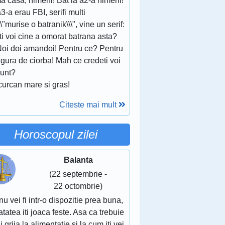
a casa, nimeni! Bat la a2-a nimeni!
3-a erau FBI, serifi multi
\\\"murise o batranik\\\", vine un serif:
iti voi cine a omorat batrana asta?
 Noi doi amandoi! Pentru ce? Pentru
ngura de ciorba! Mah ce credeti voi
sunt?
curcan mare si gras!
Citeste mai mult
Horoscopul zilei
Balanta
(22 septembrie -
22 octombrie)
nu vei fi intr-o dispozitie prea buna,
tatea iti joaca feste. Asa ca trebuie
i grija la alimentatie si la cum iti vei