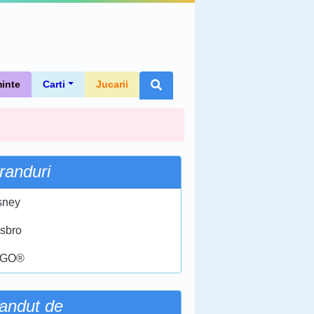
inte
Carti
Jucarii
randuri
sney
sbro
EGO®
andut de