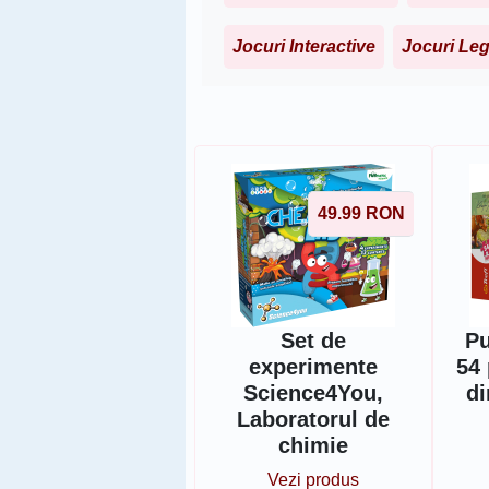
Jocuri Interactive
Jocuri Le
Sorteaza dupa
49.99
RON
Set de
Pu
experimente
54 
Science4You,
di
Laboratorul de
chimie
Vezi produs