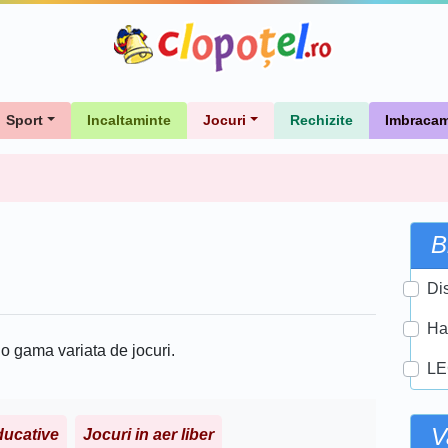
Sport
Incaltaminte
Jocuri
Rechizite
Imbracam
B
Di
Ha
 o gama variata de jocuri.
L
V
ducative
Jocuri in aer liber