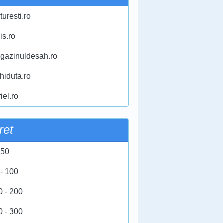
turesti.ro
ris.ro
gazinuldesah.ro
chiduta.ro
iel.ro
ret
 50
 - 100
0 - 200
0 - 300