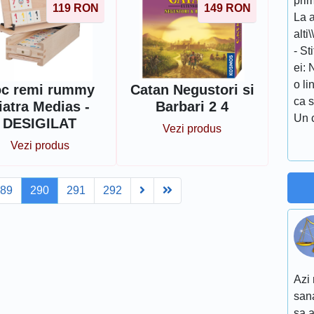
prim
119
RON
149
RON
La a
alti
- St
ei:
o li
oc remi rummy
Catan Negustori si
ca 
iatra Medias -
Barbari 2 4
Un 
DESIGILAT
Vezi produs
Vezi produs
Next
Last
289
290
291
292
Azi 
sana
sa a