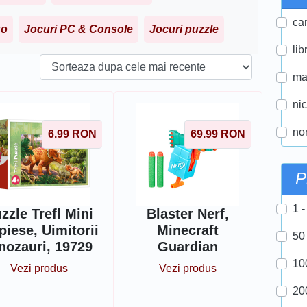
car
go
Jocuri PC & Console
Jocuri puzzle
lib
ma
ni
nor
6.99
RON
69.99
RON
P
1 -
zzle Trefl Mini
Blaster Nerf,
piese, Uimitorii
Minecraft
50
nozauri, 19729
Guardian
10
Vezi produs
Vezi produs
20