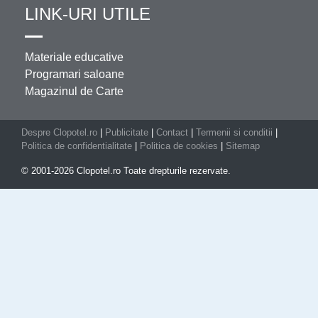
LINK-URI UTILE
Materiale educative
Programari saloane
Magazinul de Carte
Despre Clopotel.ro
|
Publicitate
|
Contact
|
Termenii si conditii
|
Politica de confidentialitate
|
Politica de cookies
|
Sitemap
© 2001-2026 Clopotel.ro Toate drepturile rezervate.