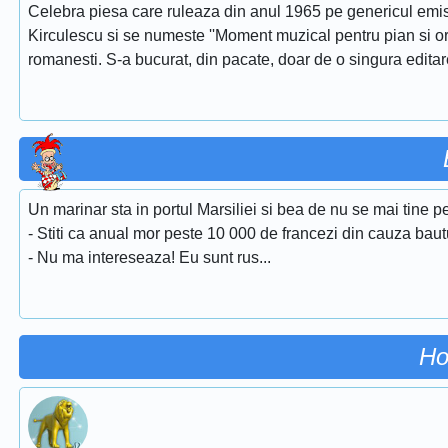
Celebra piesa care ruleaza din anul 1965 pe genericul emis
Kirculescu si se numeste ''Moment muzical pentru pian si or
romanesti. S-a bucurat, din pacate, doar de o singura edita
Un marinar sta in portul Marsiliei si bea de nu se mai tine pe
- Stiti ca anual mor peste 10 000 de francezi din cauza bautu
- Nu ma intereseaza! Eu sunt rus...
Ho