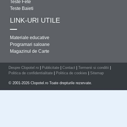
Teste Fete
Teste Baieti
LINK-URI UTILE
Materiale educative
Programari saloane
Magazinul de Carte
Despre Clopotel.ro
|
Publicitate
|
Contact
|
Termenii si conditii
|
Politica de confidentialitate
|
Politica de cookies
|
Sitemap
© 2001-2026 Clopotel.ro Toate drepturile rezervate.