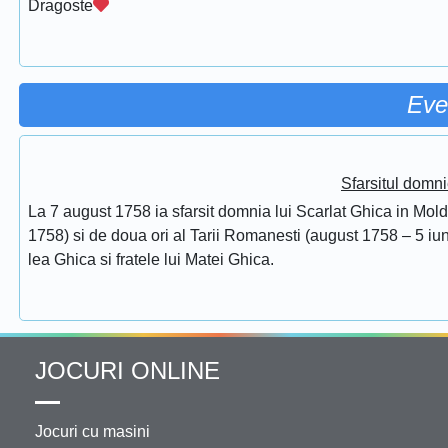
Dragoste
Eve
Sfarsitul domni
La 7 august 1758 ia sfarsit domnia lui Scarlat Ghica in Mol
1758) si de doua ori al Tarii Romanesti (august 1758 – 5 iuni
lea Ghica si fratele lui Matei Ghica.
JOCURI ONLINE
Jocuri cu masini