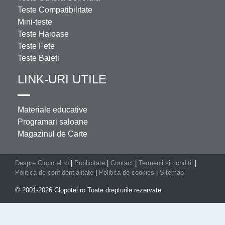
Teste Compatibilitate
Mini-teste
Teste Haioase
Teste Fete
Teste Baieti
LINK-URI UTILE
Materiale educative
Programari saloane
Magazinul de Carte
Despre Clopotel.ro
|
Publicitate
|
Contact
|
Termenii si conditii
|
Politica de confidentialitate
|
Politica de cookies
|
Sitemap
© 2001-2026 Clopotel.ro Toate drepturile rezervate.