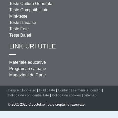
Teste Cultura Generala
Teste Compatibilitate
Mini-teste
Teste Haioase
Teste Fete
Teste Baieti
LINK-URI UTILE
Materiale educative
Programari saloane
Magazinul de Carte
Despre Clopotel.ro
|
Publicitate
|
Contact
|
Termenii si conditii
|
Politica de confidentialitate
|
Politica de cookies
|
Sitemap
© 2001-2026 Clopotel.ro Toate drepturile rezervate.