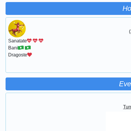
Ho
(
Sanatate
Bani
Dragoste
Eve
Turn