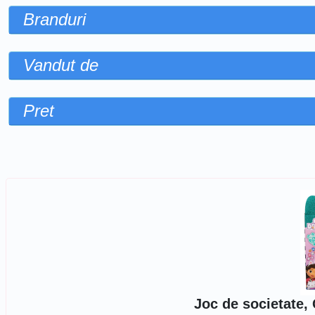
Branduri
Vandut de
Pret
Sorteaza dupa
Joc de societate,