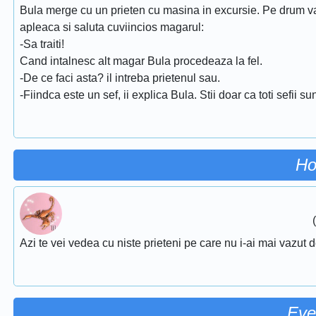
Bula merge cu un prieten cu masina in excursie. Pe drum 
apleaca si saluta cuviincios magarul:
-Sa traiti!
Cand intalnesc alt magar Bula procedeaza la fel.
-De ce faci asta? il intreba prietenul sau.
-Fiindca este un sef, ii explica Bula. Stii doar ca toti sefii su
Ho
Azi te vei vedea cu niste prieteni pe care nu i-ai mai vazut d
Eve