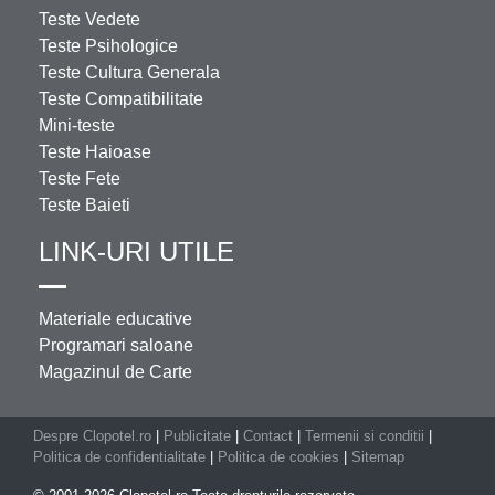
Teste Vedete
Teste Psihologice
Teste Cultura Generala
Teste Compatibilitate
Mini-teste
Teste Haioase
Teste Fete
Teste Baieti
LINK-URI UTILE
Materiale educative
Programari saloane
Magazinul de Carte
Despre Clopotel.ro
|
Publicitate
|
Contact
|
Termenii si conditii
|
Politica de confidentialitate
|
Politica de cookies
|
Sitemap