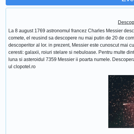
Descope
La 8 august 1769 astronomul francez Charles Messier desc
comete, el reusind sa descopere nu mai putin de 20 de comet
descoperitor al lor. in prezent, Messier este cunoscut mai 
ceresti: galaxii, roiuri stelare si nebuloase. Pentru multe di
luna si asteroidul 7359 Messier ii poarta numele. Descope
ul clopotel.ro