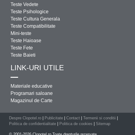
Teste Vedete
Teste Psihologice
Teste Cultura Generala
Teste Compatibilitate
Mini-teste
Teste Haioase
Teste Fete
Teste Baieti
LINK-URI UTILE
Materiale educative
Programari saloane
Magazinul de Carte
Despre Clopotel.ro
|
Publicitate
|
Contact
|
Termenii si conditii
|
Politica de confidentialitate
|
Politica de cookies
|
Sitemap
© 2001-2026 Clopotel.ro Toate drepturile rezervate.