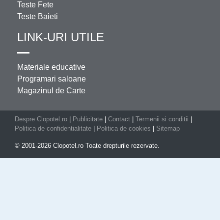
Teste Fete
Teste Baieti
LINK-URI UTILE
Materiale educative
Programari saloane
Magazinul de Carte
Despre Clopotel.ro
|
Publicitate
|
Contact
|
Termenii si conditii
|
Politica de confidentialitate
|
Politica de cookies
|
Sitemap
© 2001-2026 Clopotel.ro Toate drepturile rezervate.