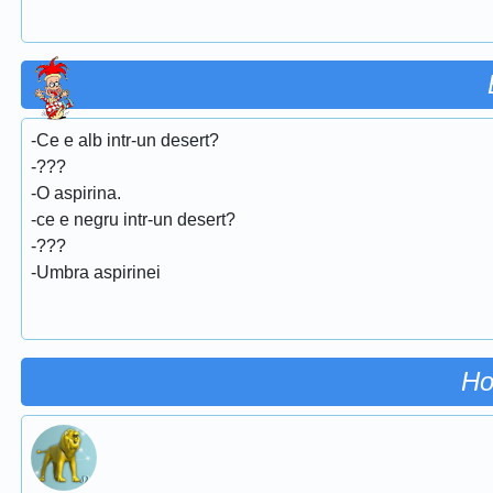
-Ce e alb intr-un desert?
-???
-O aspirina.
-ce e negru intr-un desert?
-???
-Umbra aspirinei
Ho