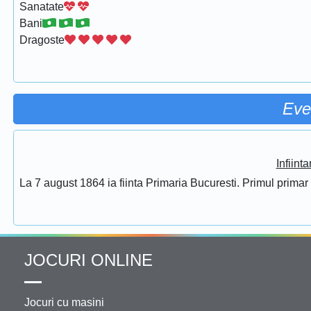
Sanatate
Bani
Dragoste
Eve
Infiint
La 7 august 1864 ia fiinta Primaria Bucuresti. Primul prima
JOCURI ONLINE
Jocuri cu masini