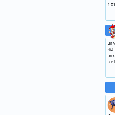
1.01
un 
-hai
un 
-ce