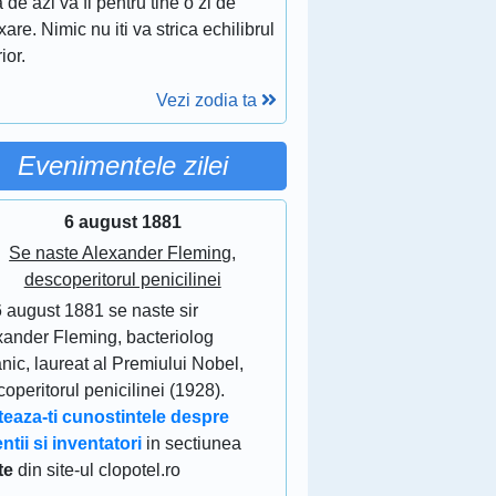
 de azi va fi pentru tine o zi de
xare. Nimic nu iti va strica echilibrul
rior.
Vezi zodia ta
Evenimentele zilei
6 august 1881
Se naste Alexander Fleming,
descoperitorul penicilinei
6 august 1881 se naste sir
xander Fleming, bacteriolog
anic, laureat al Premiului Nobel,
operitorul penicilinei (1928).
teaza-ti cunostintele despre
ntii si inventatori
in sectiunea
te
din site-ul clopotel.ro