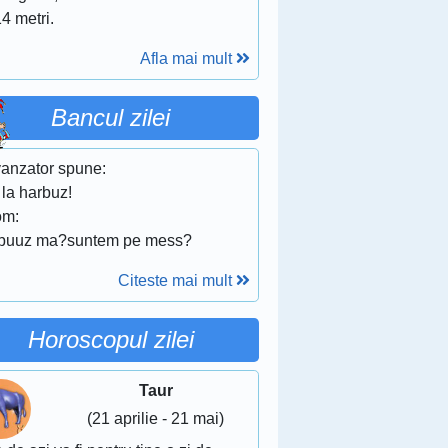
4 metri.
Afla mai mult
Bancul zilei
vanzator spune:
 la harbuz!
om:
 buuz ma?suntem pe mess?
Citeste mai mult
Horoscopul zilei
Taur
(21 aprilie - 21 mai)