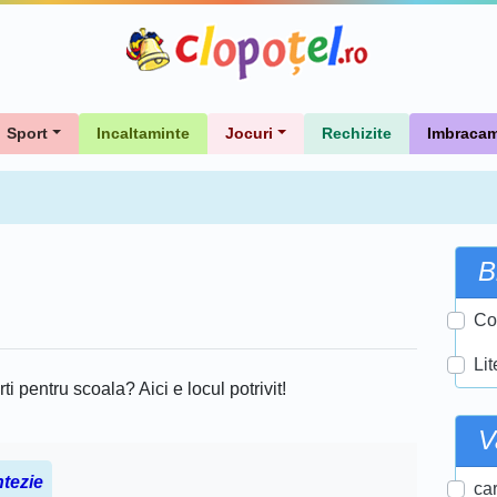
Sport
Incaltaminte
Jocuri
Rechizite
Imbracam
B
Co
Lit
rti pentru scoala? Aici e locul potrivit!
V
ntezie
car