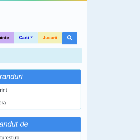
inte
Carti
Jucarii
randuri
rint
era
andut de
turesti.ro