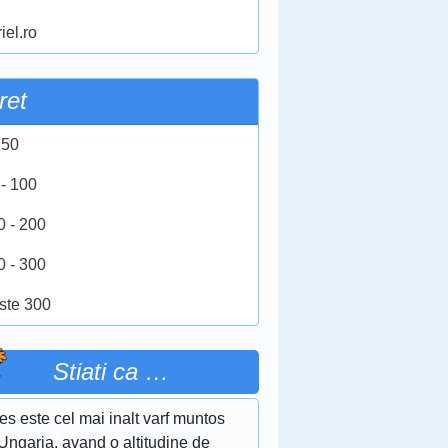
iel.ro
ret
 50
 - 100
0 - 200
0 - 300
ste 300
Stiati ca …
s este cel mai inalt varf muntos
Ungaria, avand o altitudine de