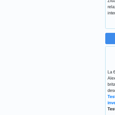
Ziua
rela
inte
La 
Ale
brit
desc
Tes
inve
Tes