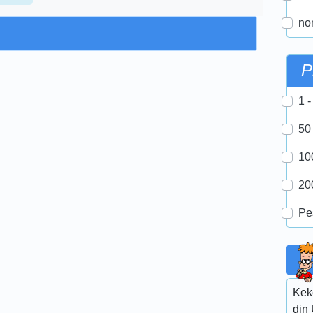
nor
P
1 -
50
10
20
Pe
Keke
din 