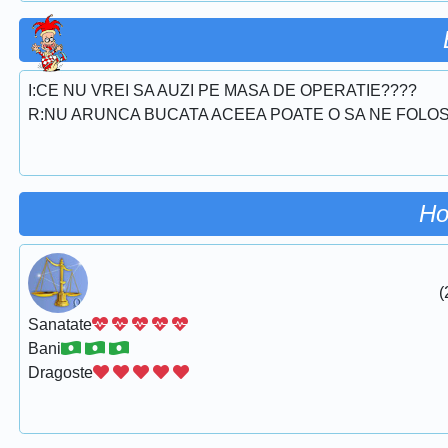
I:CE NU VREI SA AUZI PE MASA DE OPERATIE????
R:NU ARUNCA BUCATA ACEEA POATE O SA NE FOLO
Ho
(
Sanatate
Bani
Dragoste