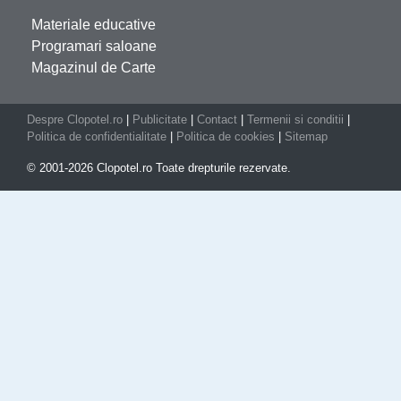
Materiale educative
Programari saloane
Magazinul de Carte
Despre Clopotel.ro
|
Publicitate
|
Contact
|
Termenii si conditii
|
Politica de confidentialitate
|
Politica de cookies
|
Sitemap
© 2001-2026 Clopotel.ro Toate drepturile rezervate.