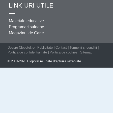
LINK-URI UTILE
Materiale educative
Programari saloane
Magazinul de Carte
Despre Clopotel.ro
|
Publicitate
|
Contact
|
Termenii si conditii
|
Politica de confidentialitate
|
Politica de cookies
|
Sitemap
© 2001-2026 Clopotel.ro Toate drepturile rezervate.