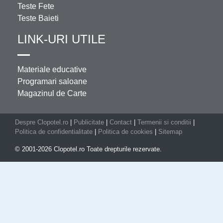
Teste Fete
Teste Baieti
LINK-URI UTILE
Materiale educative
Programari saloane
Magazinul de Carte
Despre Clopotel.ro
|
Publicitate
|
Contact
|
Termenii si conditii
|
Politica de confidentialitate
|
Politica de cookies
|
Sitemap
© 2001-2026 Clopotel.ro Toate drepturile rezervate.