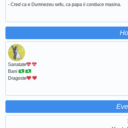
- Cred ca e Dumnezeu sefu, ca papa ii conduce masina.
Ho
Sanatate
Bani
Dragoste
Eve