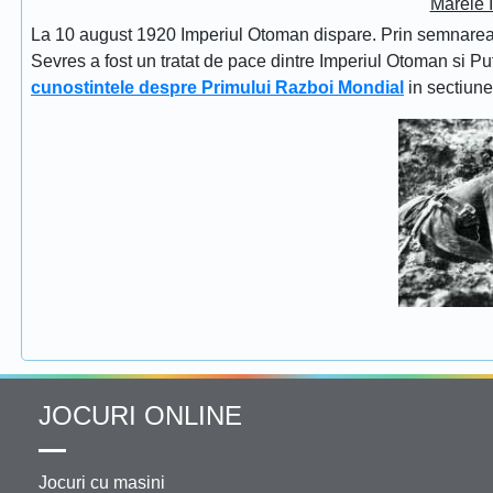
Marele 
La 10 august 1920 Imperiul Otoman dispare. Prin semnarea Tra
Sevres a fost un tratat de pace dintre Imperiul Otoman si Put
cunostintele despre Primului Razboi Mondial
in sectiun
JOCURI ONLINE
Jocuri cu masini