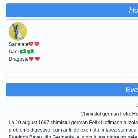
Ho
Sanatate
Bani
Dragoste
Eve
Chimistul german Felix Ho
La 10 august 1897 chimistul german Felix Hoffmann a izolat 
probleme digestive, cum ar fi, de exemplu, iritarea stomac
Friedrich Bayer, din Germania, a inlocuit una dintre grupele f