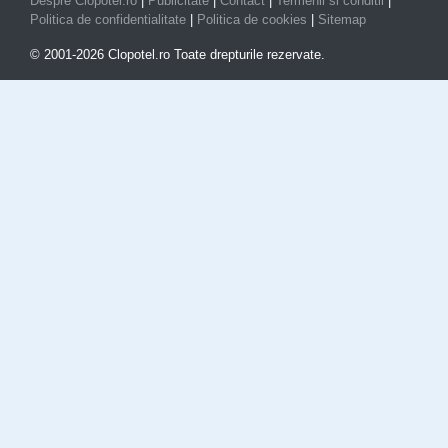
Despre Clopotel.ro
|
Publicitate
|
Contact
|
Termenii si conditii
|
Politica de confidentialitate
|
Politica de cookies
|
Sitemap
© 2001-2026 Clopotel.ro Toate drepturile rezervate.