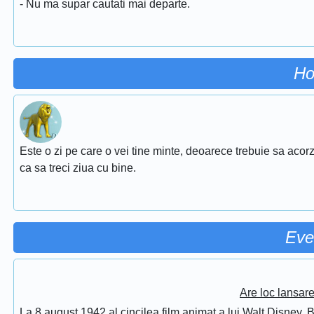
- Nu ma supar cautati mai departe.
Ho
Este o zi pe care o vei tine minte, deoarece trebuie sa acorz
ca sa treci ziua cu bine.
Eve
Are loc lansar
La 8 august 1942 al cincilea film animat a lui Walt Disney, 