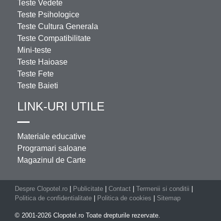
Teste Vedete
Teste Psihologice
Teste Cultura Generala
Teste Compatibilitate
Mini-teste
Teste Haioase
Teste Fete
Teste Baieti
LINK-URI UTILE
Materiale educative
Programari saloane
Magazinul de Carte
Despre Clopotel.ro
|
Publicitate
|
Contact
|
Termenii si conditii
|
Politica de confidentialitate
|
Politica de cookies
|
Sitemap
© 2001-2026 Clopotel.ro Toate drepturile rezervate.